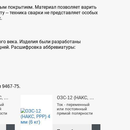
вым покрытием. Материал позволяет варить
ту – техника сварки не представляет особых
.
ого века. Изделия были разработаны
дней. Расшифровка аббревиатуры:
 9467-75.
ОЗС-12 (НАКС, РРР) 3 мм (5 кг)
ОЗС-12 (НАКС, РРР) 4 мм (6 кг)
ый
Ток - переменный
й
или постоянный
ости
прямой полярности