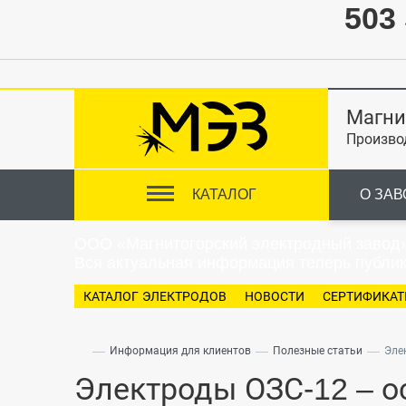
503 
Магни
Произво
КАТАЛОГ
О ЗАВ
ООО «Магнитогорский электродный завод
Вся актуальная информация теперь публик
КАТАЛОГ ЭЛЕКТРОДОВ
НОВОСТИ
СЕРТИФИКА
—
—
—
Информация для клиентов
Полезные статьи
Эле
Электроды ОЗС-12 – о