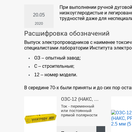
При выполнении ручной дугово
низкоуглеродистые и легированн
20.05
трудностей даже для неспециали
2020
Расшифровка обозначений
Выпуск электропроводников с наименее токсич
специалистами лаборатории Института электро
ОЗ – опытный завод;
С – строительные;
12 – номер модели.
В середине 70-х были приняты и до сих пор ост
ОЗС-12 (НАКС, РРР) 5 мм (6 кг)
ОЗС-12 (НАКС, РРР) 2 мм (1 кг)
нный
Ток - переменный
ный
или постоянный
ности
прямой полярности