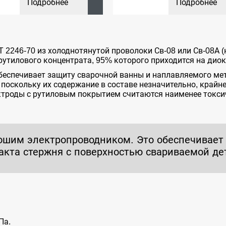
Подробнее
Подробнее
Т 2246-70 из холоднотянутой проволоки Св-08 или Св-08А 
утилового концентрата, 95% которого приходится на диокс
обеспечивает защиту сварочной ванны и наплавляемого мет
 поскольку их содержание в составе незначительно, край
ктроды с рутиловым покрытием считаются наименее токс
ошим электропроводником. Это обеспечивает
акта стержня с поверхностью свариваемой де
Па.