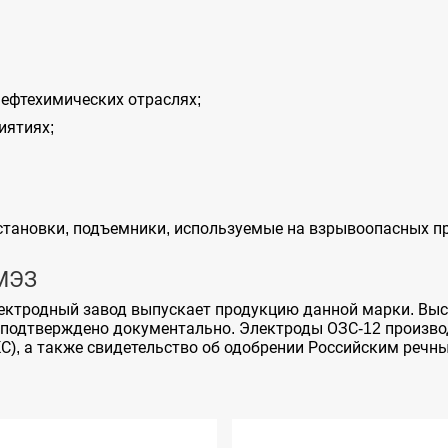
нефтехимических отраслях;
иятиях;
становки, подъемники, используемые на взрывоопасных п
 МЭЗ
ектродный завод выпускает продукцию данной марки. Выс
 подтверждено документально. Электроды ОЗС-12 произв
С), а также свидетельство об одобрении Российским речн