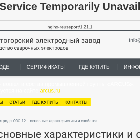
Service Temporarily Unavai
nginx-reuseport/1.21.1
тогорский электродный завод
info
дство сварочных электродов
ОДЕ
СЕРТИФИКАТЫ
ГДЕ КУПИТЬ
ИНФО
» вошел в состав промышленной группы «ARCUS».
уется на сайте
arcus.ru
ТЫ
СТАТЬИ
ГДЕ КУПИТЬ
КОНТАКТЫ
ктроды ОЗС-12 – основные характеристики и свойства
сновные характеристики и 