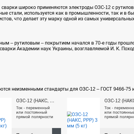
й сварки широко применяются электроды ОЗС-12 с рутило
ые стали, используется как в промышленности, так и в бы
стов, что делает эту марку одной из самых универсальных
ным – рутиловым – покрытием начался в 70-е годы прошл
сварки Академии наук Украины, возглавляемой И. К. Похо
аются неизменными стандарты для ОЗС-12 – ГОСТ 9466-75 и
ОЗС-12 (НАКС, РРР) 2.5 мм (5 кг)
Ток - переменный
Ток - переменн
или постоянный
или постоянны
прямой полярности
прямой полярн