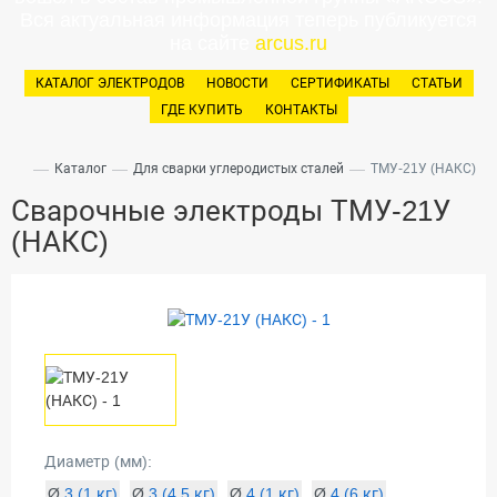
Вся актуальная информация теперь публикуется
на сайте
arcus.ru
КАТАЛОГ ЭЛЕКТРОДОВ
НОВОСТИ
СЕРТИФИКАТЫ
СТАТЬИ
ГДЕ КУПИТЬ
КОНТАКТЫ
—
—
—
Каталог
Для сварки углеродистых сталей
ТМУ-21У (НАКС)
Сварочные электроды ТМУ-21У
(НАКС)
Диаметр (мм):
Ø
3 (1 кг)
Ø
3 (4.5 кг)
Ø
4 (1 кг)
Ø
4 (6 кг)