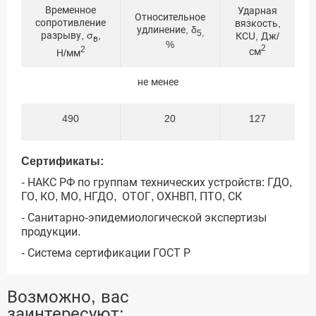
Временное
Ударная
Относительное
сопротивление
вязкость,
удлинение, δ
5,
разрыву, σ
,
КСU, Дж/
в
%
2
2
см
Н/мм
не менее
490
20
127
Сертификаты:
- НАКС РФ по группам технических устройств: ГДО,
ГО, КО, МО, НГДО, ОТОГ, ОХНВП, ПТО, СК
- Санитарно-эпидемиологической экспертизы
продукции.
- Система сертификации ГОСТ Р
Возможно, вас
заинтересуют: