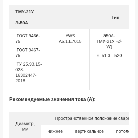
ТМУ-21У
Тип
Э-50А
ГОСТ 9466-
AWS
Э50А-
75
A5.1:E7015
ТМУ-21У -Ø-
УД
ГОСТ 9467-
75
Е- 51 3 -Б20
ТУ 25.93.15-
028-
16302447-
2018
Рекомендуемые значения тока (А):
Пространственное положение сварки
Диаметр,
мм
нижнее
вертикальное
потолочно