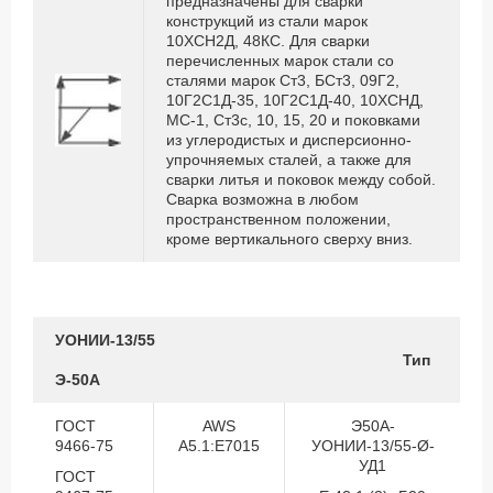
предназначены для сварки
конструкций из стали марок
10ХСН2Д, 48КС. Для сварки
перечисленных марок стали со
сталями марок Ст3, БСт3, 09Г2,
10Г2С1Д-35, 10Г2С1Д-40, 10ХСНД,
МС-1, Ст3с, 10, 15, 20 и поковками
из углеродистых и дисперсионно-
упрочняемых сталей, а также для
сварки литья и поковок между собой.
Сварка возможна в любом
пространственном положении,
кроме вертикального сверху вниз.
УОНИИ-13/55
Тип
Э-50А
ГОСТ
AWS
Э50А-
9466-75
A5.1:E7015
УОНИИ-13/55-Ø-
УД1
ГОСТ