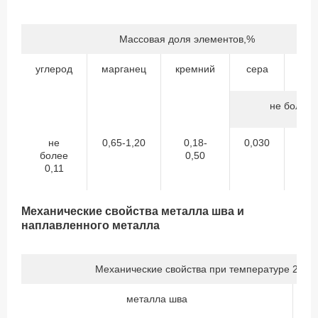
Массовая доля элементов,%
углерод
марганец
кремний
сера
фо
не более
не
0,65-1,20
0,18-
0,030
0,
более
0,50
0,11
Механические свойства металла шва и
наплавленного металла
Механические свойства при температуре 20±1
металла шва