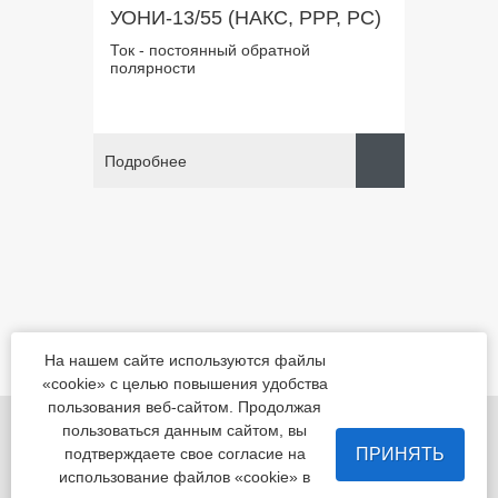
УОНИ-13/55 (НАКС, РРР, РС)
Ток - постоянный обратной
полярности
Подробнее
На нашем сайте используются файлы
«cookie» с целью повышения удобства
пользования веб-сайтом. Продолжая
455022, Челябинская обл., Магнитогорск, шоссе
пользоваться данным сайтом, вы
Белорецкое, д.5
ПРИНЯТЬ
подтверждаете свое согласие на
использование файлов «cookie» в
пн - пт с 8:00 до 17:00 сб-вс-вых.