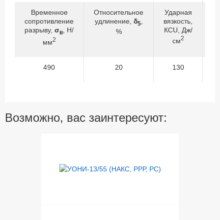
Временное
Относительное
Ударная
сопротивление
удлинение,
δ
,
вязкость,
с
5
разрыву,
σ
, Н/
КСU, Дж/
р
%
в
2
2
см
мм
490
20
130
Возможно, вас заинтересуют: