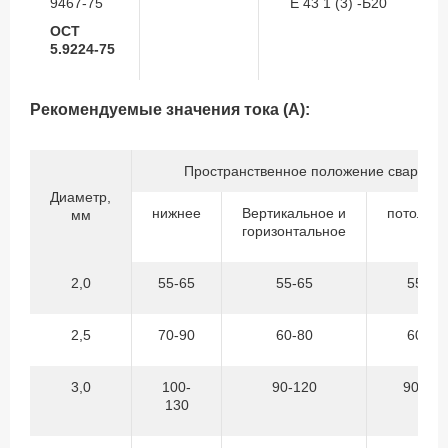
9467-75
Е 43 1 (3) -Б20
ОСТ
5.9224-75
Рекомендуемые значения тока (А):
Пространственное положение сварки
Диаметр,
нижнее
Вертикальное и
потолоч
мм
горизонтальное
2,0
55-65
55-65
55-65
2,5
70-90
60-80
60-80
3,0
100-
90-120
90-120
130