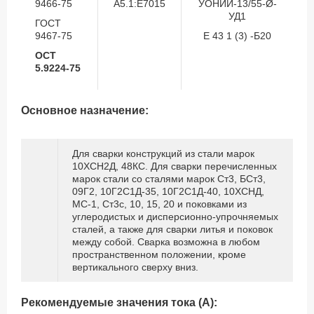
9466-75
A5.1:E7015
УОНИИ-13/55-Ø-
УД1
ГОСТ
9467-75
Е 43 1 (3) -Б20
ОСТ
5.9224-75
Основное назначение:
Для сварки конструкций из стали марок
10ХСН2Д, 48КС. Для сварки перечисленных
марок стали со сталями марок Ст3, БСт3,
09Г2, 10Г2С1Д-35, 10Г2С1Д-40, 10ХСНД,
МС-1, Ст3с, 10, 15, 20 и поковками из
углеродистых и дисперсионно-упрочняемых
сталей, а также для сварки литья и поковок
между собой. Сварка возможна в любом
пространственном положении, кроме
вертикального сверху вниз.
Рекомендуемые значения тока (А):