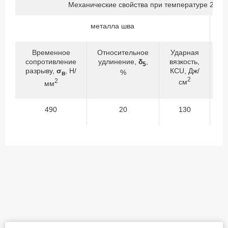
Механические свойства при температуре 20±1
металла шва
Временное
Относительное
Ударная
сопротивление
удлинение,
δ
,
вязкость,
с
5
разрыву,
σ
, Н/
КСU, Дж/
р
%
в
2
2
см
мм
490
20
130