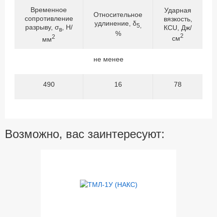
Временное
Ударная
Относительное
сопротивление
вязкость,
удлинение, δ
5,
разрыву, σ
, Н/
КСU, Дж/
в
%
2
2
см
мм
не менее
490
16
78
Возможно, вас заинтересуют: