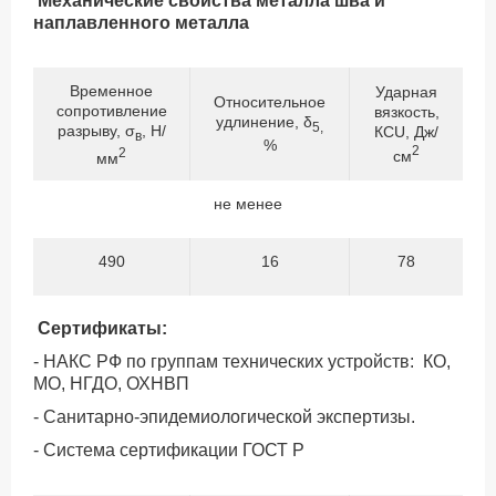
Механические свойства металла шва и
наплавленного металла
Временное
Ударная
Относительное
сопротивление
вязкость,
удлинение, δ
5,
разрыву, σ
, Н/
КСU, Дж/
в
%
2
2
см
мм
не менее
490
16
78
Сертификаты:
- НАКС РФ по группам технических устройств: КО,
МО, НГДО, ОХНВП
- Санитарно-эпидемиологической экспертизы.
- Система сертификации ГОСТ Р