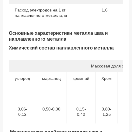
Расход электродов на 1 кг
1,6
наплавленного металла, кг
Основные характеристики металла шва и
наплавленного металла
Химический состав наплавленного металла
Массовая доля элем
углерод
марганец
кремний
Хром
Мол
0,06-
0,50-0,90
0,15-
0,80-
0,4
0,12
0,40
1,25