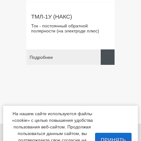
ТМЛ-1У (НАКС)
Ток - постоянный обратной
полярности (на электроде плюс)
Подробнее
На нашем сайте используются файлы
«cookie» с целью повышения удобства
пользования веб-сайтом. Продолжая
455022, Челябинская обл., Магнитогорск, шоссе
пользоваться данным сайтом, вы
Белорецкое, д.5
ПРИНЯТЬ
подтверждаете свое согласие на