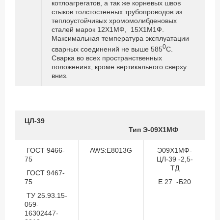
котлоагрегатов, а так же корневых швов
стыков толстостенных трубопроводов из
теплоустойчивых хромомолибденовых
сталей марок 12Х1МФ, 15Х1М1Ф.
Максимальная температура эксплуатации
0
сварных соединений не выше 585
С.
Сварка во всех пространственных
положениях, кроме вертикального сверху
вниз.
ЦЛ-39
Тип Э-09Х1МФ
ГОСТ 9466-
AWS:E8013G
Э09Х1МФ-
75
ЦЛ-39 -2,5-
ТД
ГОСТ 9467-
75
Е 27 -Б20
ТУ 25.93.15-
059-
16302447-