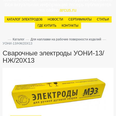
Вся актуальная информация теперь публикуется
на сайте
arcus.ru
КАТАЛОГ ЭЛЕКТРОДОВ
НОВОСТИ
СЕРТИФИКАТЫ
СТАТЬИ
ГДЕ КУПИТЬ
КОНТАКТЫ
—
—
—
Каталог
Для наплавки на рабочие поверхности изделий
УОНИ-13/НЖ/20Х13
Сварочные электроды УОНИ-13/
НЖ/20Х13