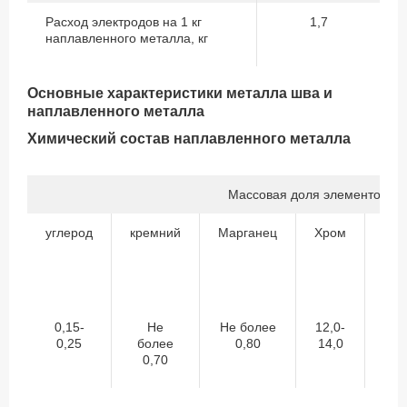
Расход электродов на 1 кг
1,7
наплавленного металла, кг
Основные характеристики металла шва и
наплавленного металла
Химический состав наплавленного металла
Массовая доля элементов,%
углерод
кремний
Марганец
Хром
Ник
0,15-
Не
Не более
12,0-
Н
0,25
более
0,80
14,0
бо
0,70
0,