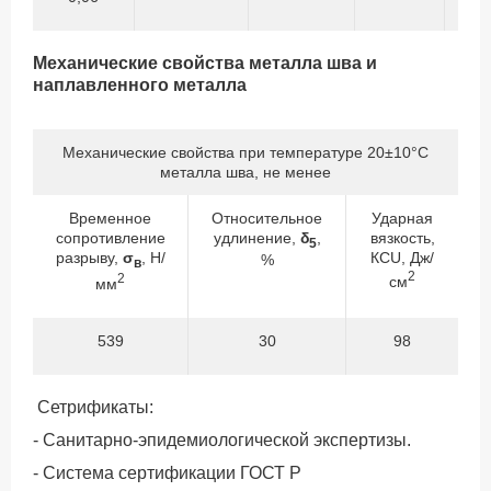
Механические свойства металла шва и
наплавленного металла
Механические свойства при температуре 20±10°С
металла шва, не менее
Временное
Относительное
Ударная
сопротивление
удлинение,
δ
,
вязкость,
5
разрыву,
σ
, Н/
КСU, Дж/
%
в
2
2
см
мм
539
30
98
Сетрификаты:
- Санитарно-эпидемиологической экспертизы.
- Система сертификации ГОСТ Р