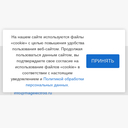
На нашем сайте используются файлы
«cookie» с целью повышения удобства
пользования веб-сайтом. Продолжая
455022, Челябинская обл., Магнитогорск, шоссе
пользоваться данным сайтом, вы
Белорецкое, д.5
ПРИНЯТЬ
подтверждаете свое согласие на
использование файлов «cookie» в
пн - пт с 8:00 до 17:00 сб-вс-вых.
соответствии с настоящим
уведомлением и
Политикой обработки
Приемная
+7 (3519) 24-07-29
персональных данных.
info@magelectrod.ru
© «Магнитогорский электродный завод»
Политика конфиденциальности