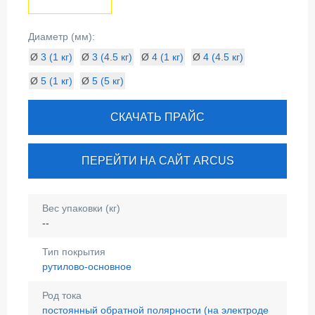
Диаметр (мм):
Ø
3 (1 кг)
Ø
3 (4.5 кг)
Ø
4 (1 кг)
Ø
4 (4.5 кг)
Ø
5 (1 кг)
Ø
5 (5 кг)
СКАЧАТЬ ПРАЙС
ПЕРЕЙТИ НА САЙТ ARCUS
Вес упаковки (кг)
--
Тип покрытия
рутилово-основное
Род тока
постоянный обратной полярности (на электроде