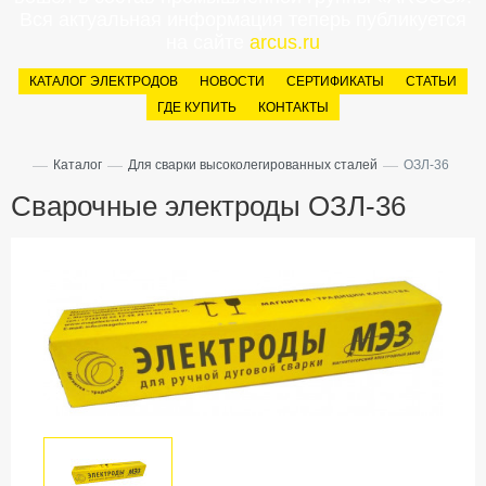
Вся актуальная информация теперь публикуется
на сайте
arcus.ru
КАТАЛОГ ЭЛЕКТРОДОВ
НОВОСТИ
СЕРТИФИКАТЫ
СТАТЬИ
ГДЕ КУПИТЬ
КОНТАКТЫ
—
—
—
Каталог
Для сварки высоколегированных сталей
ОЗЛ-36
Сварочные электроды ОЗЛ-36