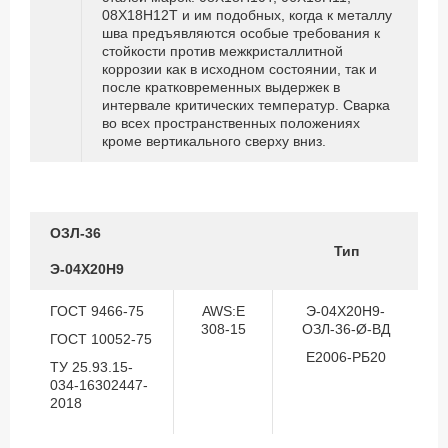
08Х18Н12Т и им подобных, когда к металлу
шва предъявляются особые требования к
стойкости против межкристаллитной
коррозии как в исходном состоянии, так и
после кратковременных выдержек в
интервале критических температур. Сварка
во всех пространственных положениях
кроме вертикального сверху вниз.
ОЗЛ-36
Тип
Э-04Х20Н9
ГОСТ 9466-75
AWS:E
Э-04Х20Н9-
308-15
ОЗЛ-36-Ø-ВД
ГОСТ 10052-75
Е2006-РБ20
ТУ 25.93.15-
034-16302447-
2018