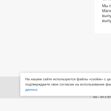
Мы п
Магн
выпу
выпу
На нашем сайте используются файлы «cookie» с ц
455022, Че
подтверждаете свое согласие на использование фа
Магнитогор
данных.
пн - пт с 8
© «М