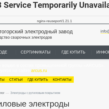
 Service Temporarily Unavail
nginx-reuseport/1.21.1
тогорский электродный завод
info
дство сварочных электродов
ОДЕ
СЕРТИФИКАТЫ
ГДЕ КУПИТЬ
ИНФО
» вошел в состав промышленной группы «ARCUS».
уется на сайте
arcus.ru
ТЫ
СТАТЬИ
ГДЕ КУПИТЬ
КОНТАКТЫ
—
лог
Электроды с рутиловым покрытием
иловые электроды