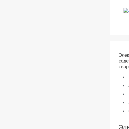
Элек
соде
свар
Эле