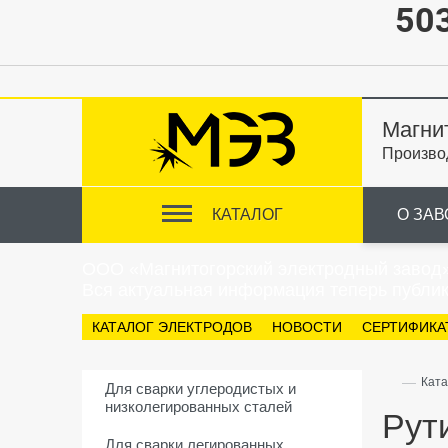
503
Магни
Произво
КАТАЛОГ
О ЗАВ
ООО «Магнитогорский электродный завод
Вся актуальная информация теперь публик
КАТАЛОГ ЭЛЕКТРОДОВ
НОВОСТИ
СЕРТИФИКА
—
Ката
Для сварки углеродистых и
низколегированных сталей
Рут
Для сварки легированных