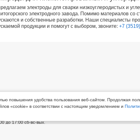
редлагаем электроды для сварки низкоуглеродистых и угл
итогорского электродного завода. Помимо материалов со 
скаются и собственные разработки. Наши специалисты про
скаемой продукции и помогут с выбором, звоните:
+7 (3519
елью повышения удобства пользования веб-сайтом. Продолжая пол
лябинская обл.,
Приемная
+7 (3519) 24-0
йлов «cookie» в соответствии с настоящим уведомлением и
Полити
ск, шоссе Белорецкое, д.5
:00 до 17:00 сб-вс-вых.
агнитогорский электродный завод»