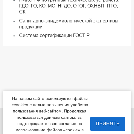
ГДО, ГО, КО, МО, НГДО, ОТОГ, ОХНВП, ПТО,
СК
Санитарно-эпидемиологической экспертизы
продукции.
Система сертификации ГОСТ Р
На нашем сайте используются файлы
«cookie» с целью повышения удобства
пользования веб-сайтом. Продолжая
455022, Челябинская обл., Магнитогорск, шоссе
пользоваться данным сайтом, вы
Белорецкое, д.5
ПРИНЯТЬ
подтверждаете свое согласие на
использование файлов «cookie» в
пн - пт с 8:00 до 17:00 сб-вс-вых.