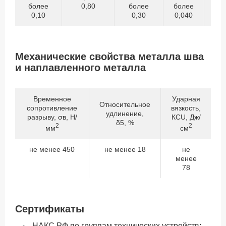
более
0,80
более
более
б
0,10
0,30
0,040
0
Механические свойства металла шва
и наплавленного металла
Временное
Ударная
Относительное
сопротивление
вязкость,
удлинение,
разрыву, σв, Н/
КСU, Дж/
δ5, %
2
2
мм
см
не менее 450
не менее 18
не
менее
78
Сертификаты
НАКС РФ по группам технических устройств: