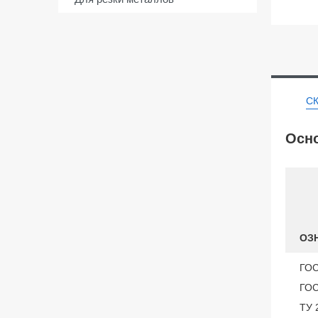
С
Осно
ОЗ
ГОС
ГОС
ТУ 