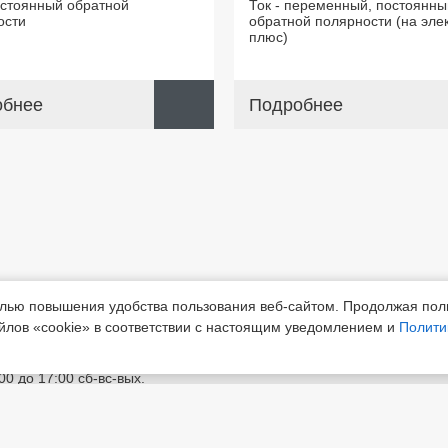
остоянный обратной
Ток - переменный, постоянны
ости
обратной полярности (на эле
плюс)
обнее
Подробнее
елью повышения удобства пользования веб-сайтом. Продолжая пол
лябинская обл.,
Приемная
+7 (3519) 24-0
йлов «cookie» в соответствии с настоящим уведомлением и
Полити
ск, шоссе Белорецкое, д.5
:00 до 17:00 сб-вс-вых.
агнитогорский электродный завод»