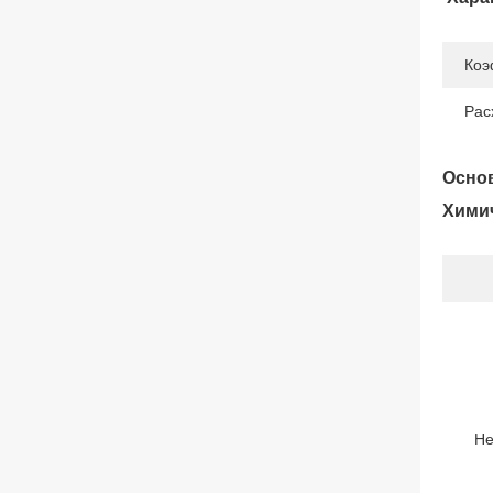
Коэ
Рас
Основ
Химич
Не