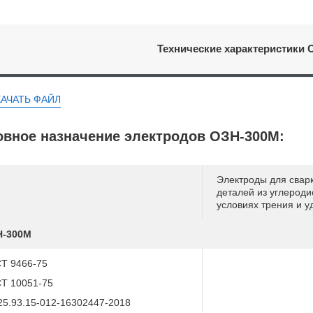
Технические характеристики 
КАЧАТЬ ФАЙЛ
вное назначение электродов ОЗН-300М:
Электроды для свар
деталей из углероди
условиях трения и у
Н-300М
Т 9466-75
Т 10051-75
25.93.15-012-16302447-2018