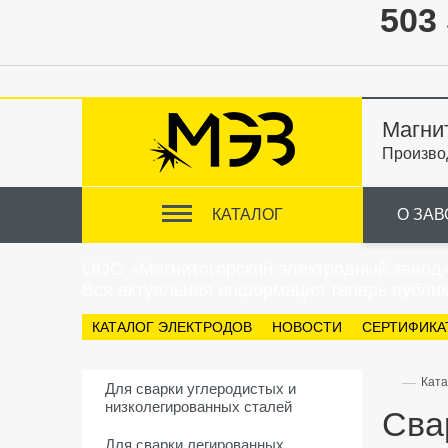
503 
Магни
Произво
КАТАЛОГ
О ЗАВ
ООО «Магнитогорский электродный завод
Вся актуальная информация теперь публик
КАТАЛОГ ЭЛЕКТРОДОВ
НОВОСТИ
СЕРТИФИКА
—
Ката
Для сварки углеродистых и
низколегированных сталей
Сва
Для сварки легированных