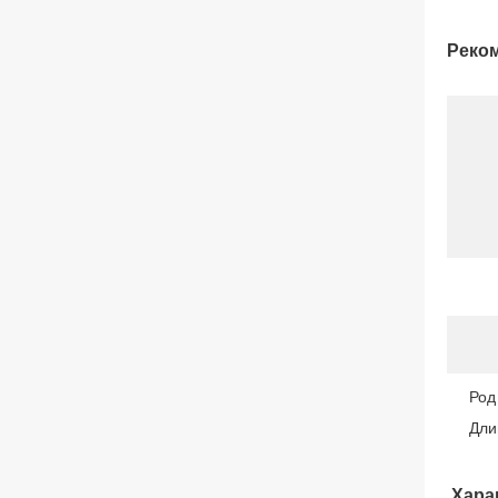
Реком
Род
Дли
Хара