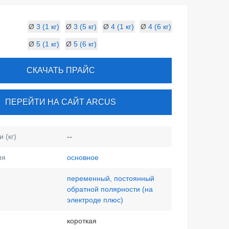
Ø
3 (1 кг)
Ø
3 (5 кг)
Ø
4 (1 кг)
Ø
4 (6 кг)
Ø
5 (1 кг)
Ø
5 (6 кг)
СКАЧАТЬ ПРАЙС
ПЕРЕЙТИ НА САЙТ ARCUS
 (кг)
--
ия
основное
переменный, постоянный
обратной полярности (на
электроде плюс)
короткая