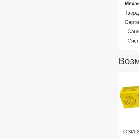
Механ
Тверд
Серт
- Сан
- Сис
Возм
ОЗИ-