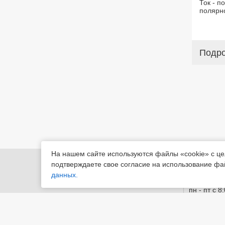
Ток - п
полярн
Подр
На нашем сайте используются файлы «cookie» с ц
455022, Че
подтверждаете свое согласие на использование фа
Магнитогор
данных.
пн - пт с 8
© «М