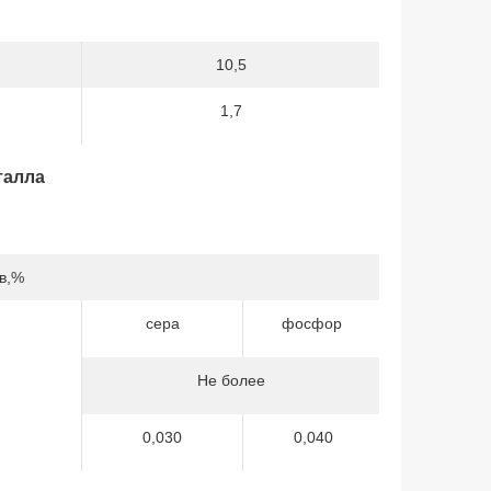
10,5
1,7
талла
в,%
сера
фосфор
Не более
0,030
0,040