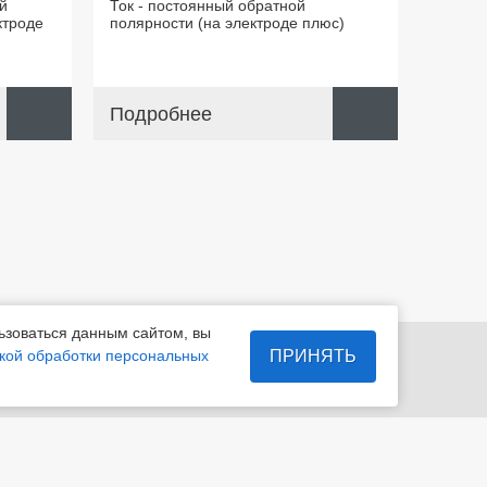
й
Ток - постоянный обратной
ктроде
полярности (на электроде плюс)
Подробнее
ьзоваться данным сайтом, вы
7-29
info@magelectrod.ru
ПРИНЯТЬ
кой обработки персональных
Разработка и продвижение сайта