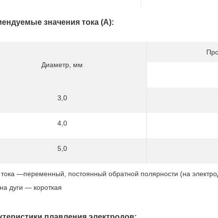
ендуемые значения тока (А):
Про
Диаметр, мм
3,0
4,0
5,0
 тока —переменный, постоянный обратной полярности (на электро
на дуги — короткая
ктеристики плавления электродов: