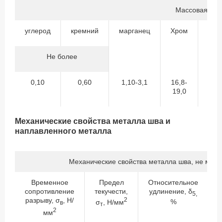
Массовая дол
углерод
кремний
марганец
Хром
Ник
Не более
0,10
0,60
1,10-3,1
16,8-
9,
19,0
12
Механические свойства металла шва и
наплавленного металла
Механические свойства металла шва, не мен
Временное
Предел
Относительное
сопротивление
текучести,
удлинение, δ
5,
разрыву, σ
, Н/
2
%
σ
, Н/мм
в
т
2
мм