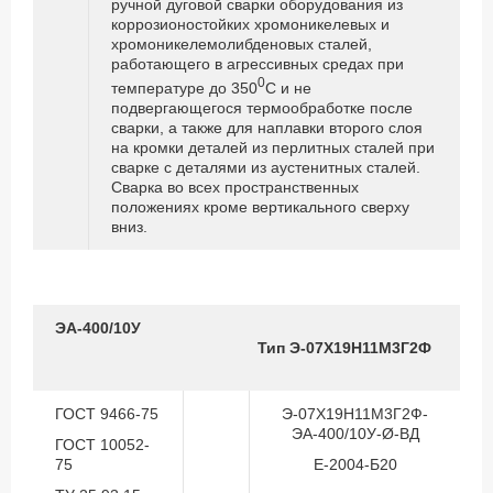
ручной дуговой сварки оборудования из
коррозионостойких хромоникелевых и
хромоникелемолибденовых сталей,
работающего в агрессивных средах при
0
температуре до 350
С и не
подвергающегося термообработке после
сварки, а также для наплавки второго слоя
на кромки деталей из перлитных сталей при
сварке с деталями из аустенитных сталей.
Сварка во всех пространственных
положениях кроме вертикального сверху
вниз.
ЭА-400/10У
Тип Э-07Х19Н11М3Г2Ф
ГОСТ 9466-75
Э-07Х19Н11М3Г2Ф-
ЭА-400/10У-Ø-ВД
ГОСТ 10052-
75
Е-2004-Б20