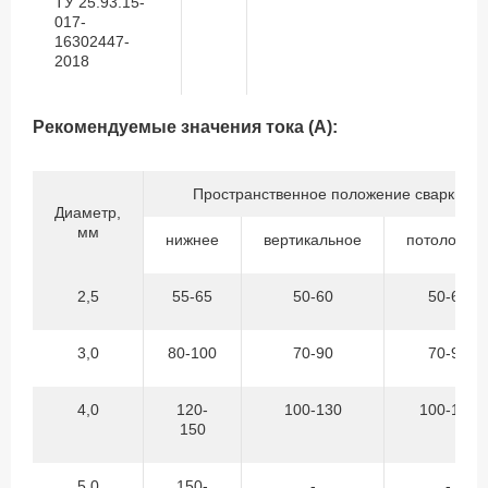
ТУ 25.93.15-
017-
16302447-
2018
Рекомендуемые значения тока (А):
Пространственное положение сварки
Диаметр,
мм
нижнее
вертикальное
потолочно
2,5
55-65
50-60
50-60
3,0
80-100
70-90
70-90
4,0
120-
100-130
100-130
150
5,0
150-
-
-