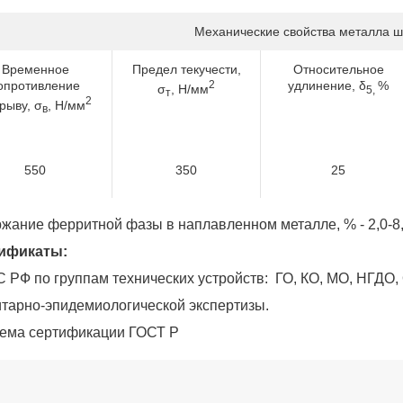
Механические свойства металла ш
Временное
Предел текучести,
Относительное
опротивление
2
удлинение, δ
%
σ
, Н/мм
5,
т
2
рыву, σ
, Н/мм
в
550
350
25
жание ферритной фазы в наплавленном металле, % - 2,0-8
ификаты:
С РФ по группам технических устройств: ГО, КО, МО, НГДО
итарно-эпидемиологической экспертизы.
тема сертификации ГОСТ Р