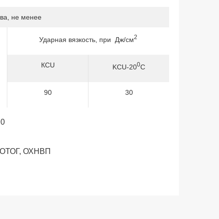
ва, не менее
2
Ударная вязкость, при Дж/см
КСU
0
KCU-20
С
90
30
,0
, ОТОГ, ОХНВП