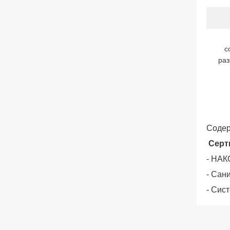
с
раз
Содер
Серт
- НАК
- Сан
- Сис