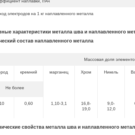
ффициент наплавки, г/Ач
ход электродов на 1 кг наплавленного металла
ные характеристики металла шва и наплавленного ме
еский состав наплавленного металла
Массовая доля элементо
ерод
кремний
марганец
Хром
Никель
В
Не более
10
0,60
1,10-3,1
16,8-
9,0-
19,0
12,0
ические свойства металла шва и наплавленного мета