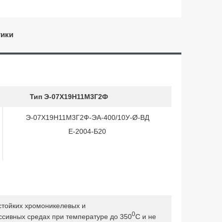
тики
Тип Э-07Х19Н11М3Г2Ф
Э-07Х19Н11М3Г2Ф-ЭА-400/10У-Ø-ВД
Е-2004-Б20
стойких хромоникелевых и
0
сивных средах при температуре до 350
С и не