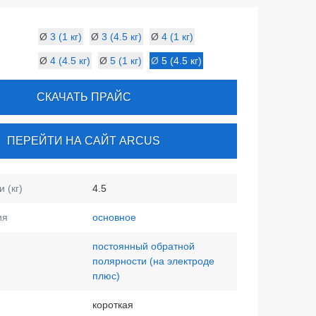
Ø
3 (1 кг)
Ø
3 (4.5 кг)
Ø
4 (1 кг)
Ø
4 (4.5 кг)
Ø
5 (1 кг)
Ø
5 (4.5 кг)
СКАЧАТЬ ПРАЙС
ПЕРЕЙТИ НА САЙТ ARCUS
 (кг)
4.5
ия
основное
постоянный обратной
полярности (на электроде
плюс)
короткая