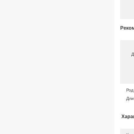
Реком
Д
Род
Дли
Хара