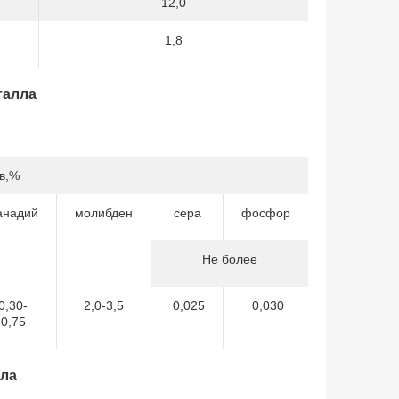
12,0
1,8
талла
в,%
анадий
молибден
сера
фосфор
Не более
0,30-
2,0-3,5
0,025
0,030
0,75
лла