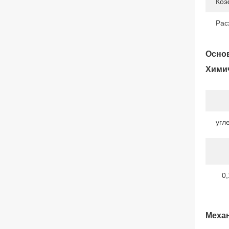
Коэ
Рас
Основ
Химич
угл
0,
Механ