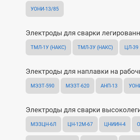
УОНИ-13/85
Электроды для сварки легирован
ТМЛ-1У (НАКС)
ТМЛ-3У (НАКС)
ЦЛ-39
Электроды для наплавки на рабоч
МЭЗТ-590
МЭЗТ-620
АНП-13
УОН
Электроды для сварки высоколег
МЭЗЦН-6Л
ЦН-12М-67
ЦНИИН-4
О