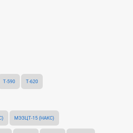
Т-590
Т-620
С)
МЭЗЦТ-15 (НАКС)