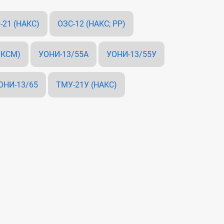
-21 (НАКС)
ОЗС-12 (НАКС; РР)
 КСМ)
УОНИ-13/55А
УОНИ-13/55У
ОНИ-13/65
ТМУ-21У (НАКС)