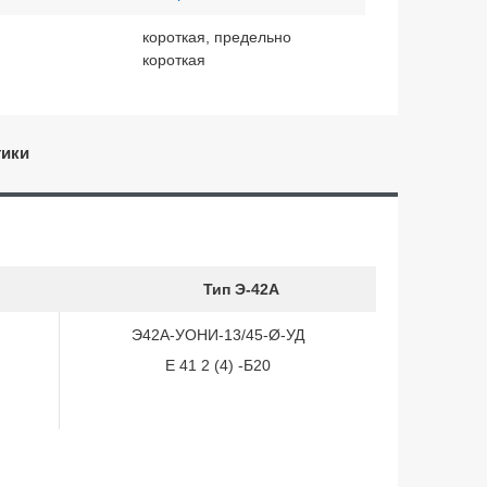
короткая, предельно
короткая
тики
Тип Э-42А
Э42А-УОНИ-13/45-Ø-УД
Е 41 2 (4) -Б20