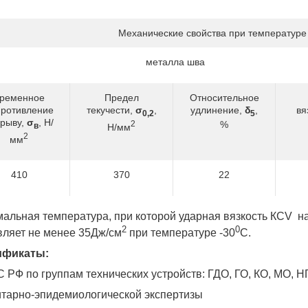
Механические свойства при температуре
металла шва
ременное
Предел
Относительное
противление
текучести,
σ
,
удлинение,
δ
,
вя
0,2
5
зрыву,
σ
, Н/
2
%
в
Н/мм
2
мм
410
370
22
альная температура, при которой ударная вязкость КСV на
2
0
вляет не менее 35Дж/см
при температуре -30
С.
ификаты:
С РФ по группам технических устройств: ГДО, ГО, КО, МО, 
итарно-эпидемиологической экспертизы