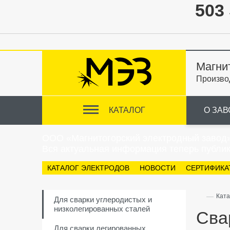
503 
Магни
Произво
КАТАЛОГ
О ЗАВ
ООО «Магнитогорский электродный завод
Вся актуальная информация теперь публик
КАТАЛОГ ЭЛЕКТРОДОВ
НОВОСТИ
СЕРТИФИКА
—
Ката
Для сварки углеродистых и
низколегированных сталей
Сва
Для сварки легированных