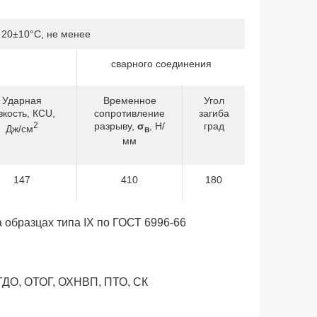
 20±10°С, не менее
сварного соединения
Ударная
Временное
Угол
зкость, КСU,
сопротивление
загиба
2
разрыву,
σ
, Н/
град
Дж/см
в
мм
147
410
180
 образцах типа IX по ГОСТ 6996-66
НГДО, ОТОГ, ОХНВП, ПТО, СК