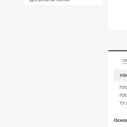
С
УОН
ГОС
ГОС
ТУ 
Основ