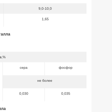
9,0-10,0
1,65
талла
в,%
сера
фосфор
не более
0,030
0,035
лла