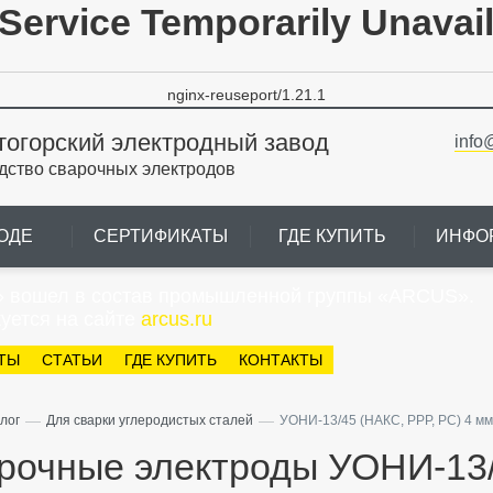
Service Temporarily Unavai
nginx-reuseport/1.21.1
тогорский электродный завод
info
дство сварочных электродов
ОДЕ
СЕРТИФИКАТЫ
ГДЕ КУПИТЬ
ИНФО
» вошел в состав промышленной группы «ARCUS».
уется на сайте
arcus.ru
ТЫ
СТАТЬИ
ГДЕ КУПИТЬ
КОНТАКТЫ
—
—
лог
Для сварки углеродистых сталей
УОНИ-13/45 (НАКС, РРР, РС) 4 мм 
рочные электроды УОНИ-13/