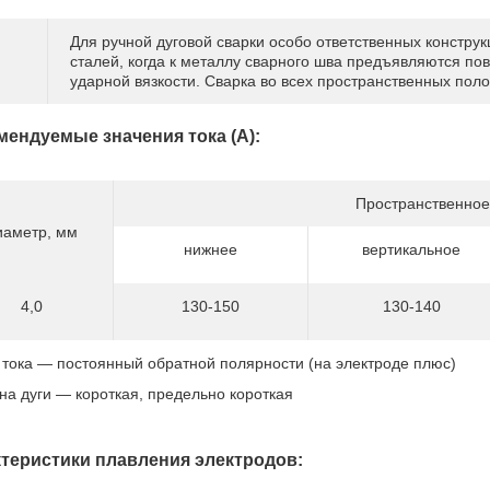
Для ручной дуговой сварки особо ответственных констру
сталей, когда к металлу сварного шва предъявляются п
ударной вязкости. Сварка во всех пространственных поло
мендуемые значения тока (А):
Пространственное
иаметр, мм
нижнее
вертикальное
4,0
130-150
130-140
 тока — постоянный обратной полярности (на электроде плюс)
на дуги — короткая, предельно короткая
теристики плавления электродов: