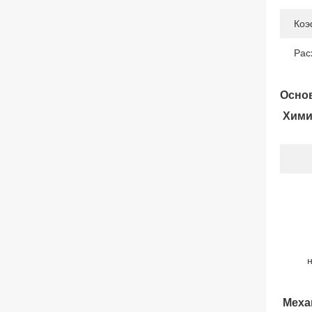
Коэ
Рас
Основ
Хими
н
Меха