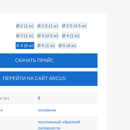
Ø
2 (1 кг)
Ø
2.5 (1 кг)
Ø
2.5 (4.5 кг)
Ø
3 (1 кг)
Ø
3 (4.5 кг)
Ø
4 (1 кг)
Ø
4 (6 кг)
Ø
5 (1 кг)
Ø
5 (6 кг)
СКАЧАТЬ ПРАЙС
ПЕРЕЙТИ НА САЙТ ARCUS
 (кг)
6
ия
основное
постоянный обратной
полярности