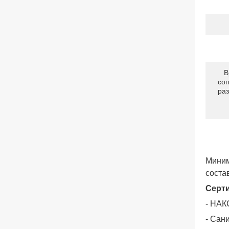
В
со
ра
Миним
соста
Серт
- НАК
- Сан