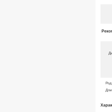
Реко
Д
Род
Дли
Харак