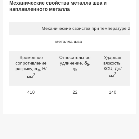
Механические свойства металла шва и
наплавленного металла
Механические свойства при температуре 20±1
металла шва
Временное
Относительное
Ударная
сопротивление
удлинение,
δ
,
вязкость,
с
5
разрыву,
σ
, Н/
КСU, Дж/
р
%
в
2
2
см
мм
410
22
140