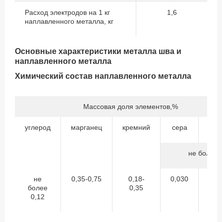
Расход электродов на 1 кг
1,6
наплавленного металла, кг
Основные характеристики металла шва и
наплавленного металла
Химический состав наплавленного металла
Массовая доля элементов,%
углерод
марганец
кремний
сера
фо
не более
не
0,35-0,75
0,18-
0,030
0,
более
0,35
0,12