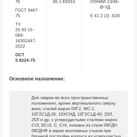
75
A5.1:E6015
УОНИИ-13/45-
Ø-УД
ГОСТ 9467-
75
Е 41 2 (3) -Б20
ТУ
25.93.15-
068-
16302447-
2022
ОСТ
5.9224-75
Основное назначение:
Для сварки во всех пространственных
положениях, кроме вертикального сверху
вниз, сталей марок 09Г2, МС-1,
10Г2С1Д-35, 10ХСНД, 10Г2С1Д-40, 20Л,
25Л и др. с углеродистыми сталями марок
Ст3, БСт3, С, Ст4, поковок из стали 08ГДН,
08ГДНФ и варки монтажных стыков при
блочной постройке корпуса из углеродистых