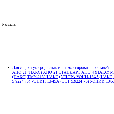
Разделы
Для сварки углеродистых и низколегированных сталей
АНО-21 (НАКС)
АНО-21 СТАНДАРТ
АНО-4 (НАКС)
М
(НАКС)
ТМУ-21У (НАКС)
УЛЬТРА
УОНИ-13/45 (НАКС, 
5.9224-75)
УОНИИ-13/45А (ОСТ 5.9224-75)
УОНИИ-13/5