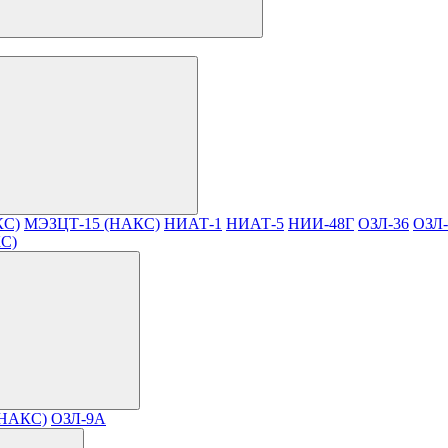
КС)
МЭЗЦТ-15 (НАКС)
НИАТ-1
НИАТ-5
НИИ-48Г
ОЗЛ-36
ОЗЛ-
КС)
(НАКС)
ОЗЛ-9А