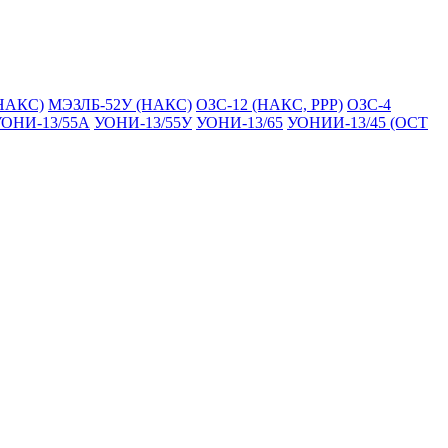
НАКС)
МЭЗЛБ-52У (НАКС)
ОЗС-12 (НАКС, РРР)
ОЗС-4
ОНИ-13/55А
УОНИ-13/55У
УОНИ-13/65
УОНИИ-13/45 (ОСТ