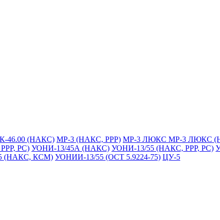
К-46.00 (НАКС)
МР-3 (НАКС, РРР)
МР-3 ЛЮКС
МР-3 ЛЮКС (
РРР, РС)
УОНИ-13/45А (НАКС)
УОНИ-13/55 (НАКС, РРР, РС)
У
5 (НАКС, КСМ)
УОНИИ-13/55 (ОСТ 5.9224-75)
ЦУ-5