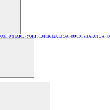
ОЗЛ-8 (НАКС)
УОНИ-13/НЖ/12Х13
ЭА-400/10T (НАКС)
ЭА-40