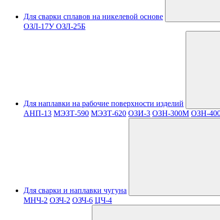
Для сварки сплавов на никелевой основе
ОЗЛ-17У
ОЗЛ-25Б
Для наплавки на рабочие поверхности изделий
АНП-13
МЭЗТ-590
МЭЗТ-620
ОЗИ-3
ОЗН-300М
ОЗН-40
Для сварки и наплавки чугуна
МНЧ-2
ОЗЧ-2
ОЗЧ-6
ЦЧ-4