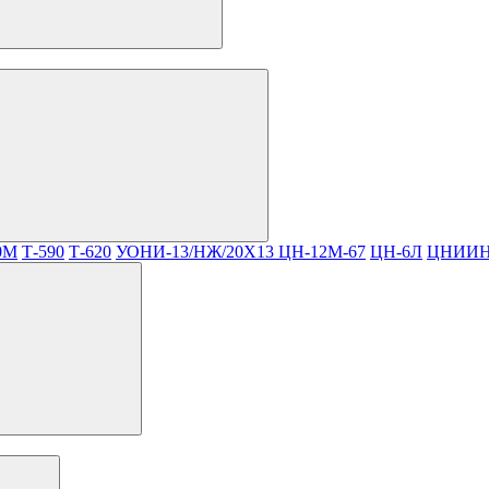
0М
Т-590
Т-620
УОНИ-13/НЖ/20Х13
ЦН-12М-67
ЦН-6Л
ЦНИИН