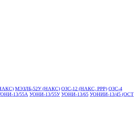
НАКС)
МЭЗЛБ-52У (НАКС)
ОЗС-12 (НАКС, РРР)
ОЗС-4
ОНИ-13/55А
УОНИ-13/55У
УОНИ-13/65
УОНИИ-13/45 (ОСТ