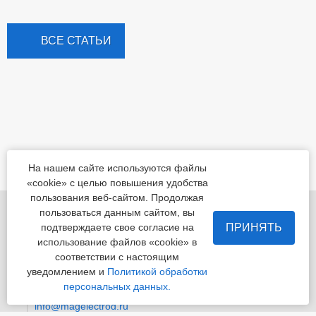
ВСЕ СТАТЬИ
На нашем сайте используются файлы
«cookie» с целью повышения удобства
пользования веб-сайтом. Продолжая
455022, Челябинская обл., Магнитогорск, шоссе
пользоваться данным сайтом, вы
Белорецкое, д.5
ПРИНЯТЬ
подтверждаете свое согласие на
использование файлов «cookie» в
пн - пт с 8:00 до 17:00 сб-вс-вых.
соответствии с настоящим
уведомлением и
Политикой обработки
Приемная
+7 (3519) 24-07-29
персональных данных.
info@magelectrod.ru