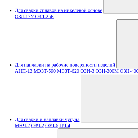
Для сварки сплавов на никелевой основе
ОЗЛ-17У
ОЗЛ-25Б
Для наплавки на рабочие поверхности изделий
АНП-13
МЭЗТ-590
МЭЗТ-620
ОЗИ-3
ОЗН-300М
ОЗН-40
Для сварки и наплавки чугуна
МНЧ-2
ОЗЧ-2
ОЗЧ-6
ЦЧ-4