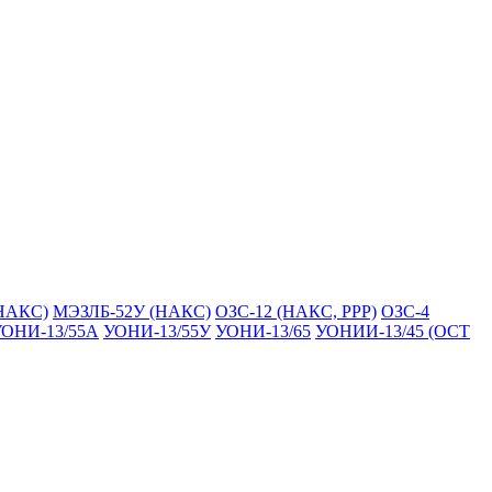
НАКС)
МЭЗЛБ-52У (НАКС)
ОЗС-12 (НАКС, РРР)
ОЗС-4
ОНИ-13/55А
УОНИ-13/55У
УОНИ-13/65
УОНИИ-13/45 (ОСТ