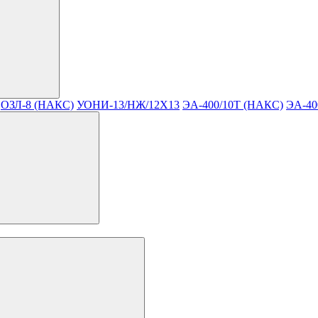
ОЗЛ-8 (НАКС)
УОНИ-13/НЖ/12Х13
ЭА-400/10T (НАКС)
ЭА-40