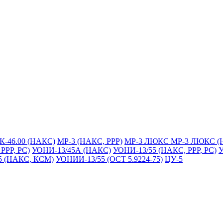
К-46.00 (НАКС)
МР-3 (НАКС, РРР)
МР-3 ЛЮКС
МР-3 ЛЮКС (
РРР, РС)
УОНИ-13/45А (НАКС)
УОНИ-13/55 (НАКС, РРР, РС)
У
5 (НАКС, КСМ)
УОНИИ-13/55 (ОСТ 5.9224-75)
ЦУ-5