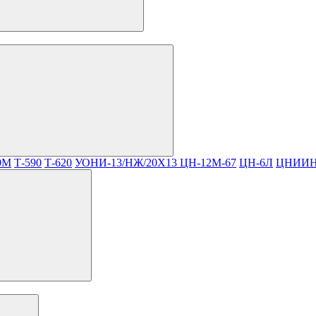
0М
Т-590
Т-620
УОНИ-13/НЖ/20Х13
ЦН-12М-67
ЦН-6Л
ЦНИИН