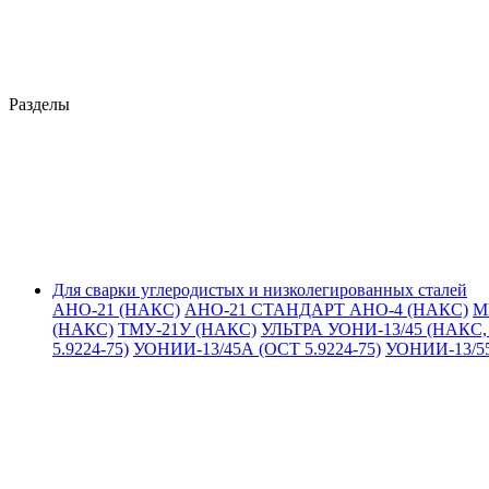
Разделы
Для сварки углеродистых и низколегированных сталей
АНО-21 (НАКС)
АНО-21 СТАНДАРТ
АНО-4 (НАКС)
М
(НАКС)
ТМУ-21У (НАКС)
УЛЬТРА
УОНИ-13/45 (НАКС, 
5.9224-75)
УОНИИ-13/45А (ОСТ 5.9224-75)
УОНИИ-13/5