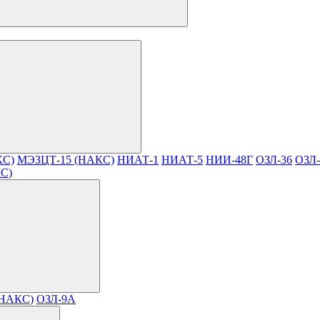
КС)
МЭЗЦТ-15 (НАКС)
НИАТ-1
НИАТ-5
НИИ-48Г
ОЗЛ-36
ОЗЛ-
КС)
(НАКС)
ОЗЛ-9А