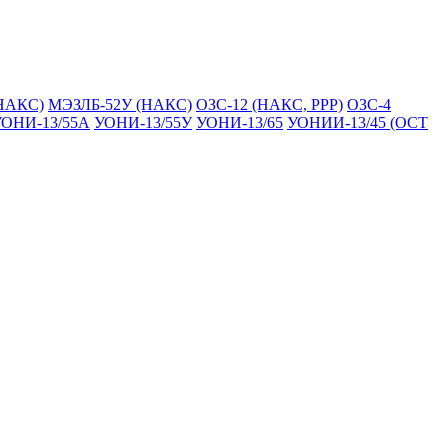
НАКС)
МЭЗЛБ-52У (НАКС)
ОЗС-12 (НАКС, РРР)
ОЗС-4
ОНИ-13/55А
УОНИ-13/55У
УОНИ-13/65
УОНИИ-13/45 (ОСТ