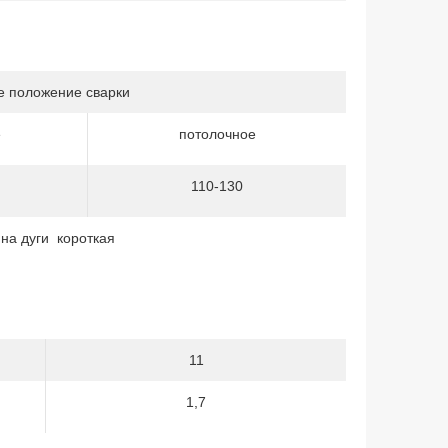
е положение сварки
е
потолочное
110-130
ина дуги короткая
11
1,7