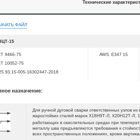
Технические характерис
КАЧАТЬ ФАЙЛ
З
ЦТ-15
Т 9466-75
AWS: E347 15
Т 10052-75
25.93.15-005-16302447-2018
ное назначение:
Для ручной дуговой сварки ответственных узлов и
жаростойких сталей марок Х18Н9Т-Л, Х20Н12Т-Л, 
работающих в окислительных средах при температ
металлу шва предъявляются требования к стойкост
всех пространственных положениях, кроме вертикал