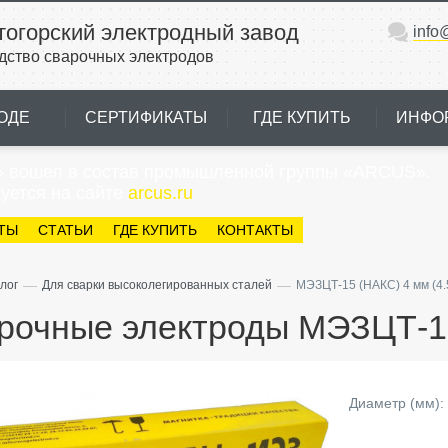
тогорский электродный завод
info
дство сварочных электродов
ОДЕ
СЕРТИФИКАТЫ
ГДЕ КУПИТЬ
ИНФО
» вошел в состав промышленной группы «ARCUS».
уется на сайте
arcus.ru
ТЫ
СТАТЬИ
ГДЕ КУПИТЬ
КОНТАКТЫ
—
—
лог
Для сварки высоколегированных сталей
МЭЗЦТ-15 (НАКС) 4 мм (4.5
рочные электроды МЭЗЦТ-15 
Диаметр (мм):