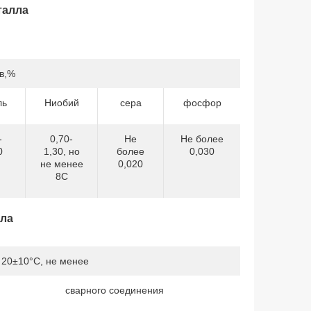
талла
в,%
ль
Ниобий
сера
фосфор
-
0,70-
Не
Не более
0
1,30, но
более
0,030
не менее
0,020
8С
лла
 20±10°С, не менее
сварного соединения