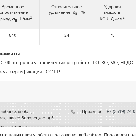
Временное
Относительное
Ударная
опротивление
удлинение,
δ
, %
вязкость,
5
2
2
зрыву,
σ
, Н/мм
КСU, Дж/см
в
540
24
78
ификаты:
С РФ по группам технических устройств: ГО, КО, МО, НГДО
тема сертификации ГОСТ Р
лябинская обл.,
Приемная
+7 (3519) 24-0
ск, шоссе Белорецкое, д.5
:00 до 17:00 сб-вс-вых.
елью повышения удобства пользования веб-сайтом. Продолжая пол