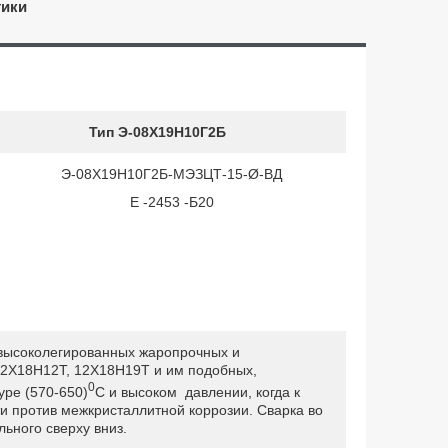
тики
Тип Э-08Х19Н10Г2Б
Э-08Х19Н10Г2Б-МЭЗЦТ-15-Ø-ВД
Е -2453 -Б20
з высоколегированных жаропрочных и
12Х18Н12Т, 12Х18Н19Т и им подобных,
0
уре (570-650)
С и высоком давлении, когда к
и против межкристаллитной коррозии. Сварка во
ьного сверху вниз.