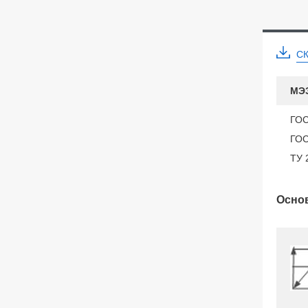
С
МЭ
ГОС
ГОС
ТУ 
Основ