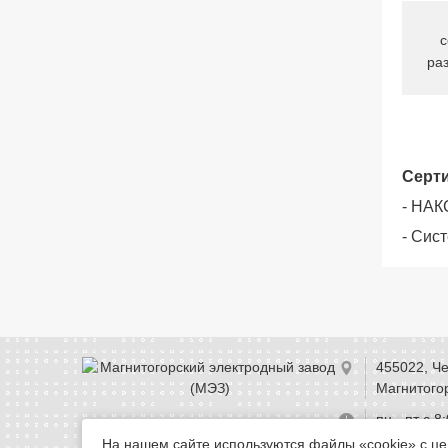
с
ра
Серт
- НАК
- Сис
455022, Че
Магнитогор
пн - пт с 8
На нашем сайте используются файлы «cookie» с ц