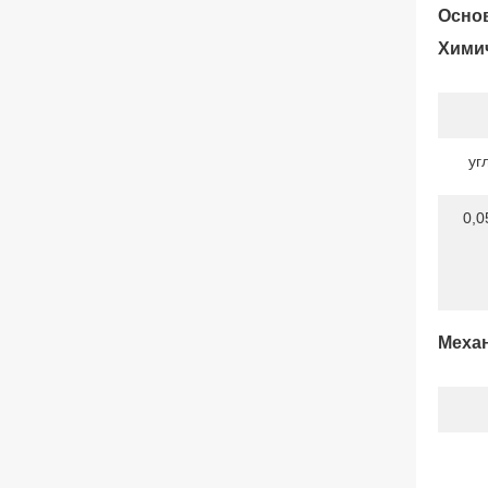
Основ
Химич
уг
0,0
Механ