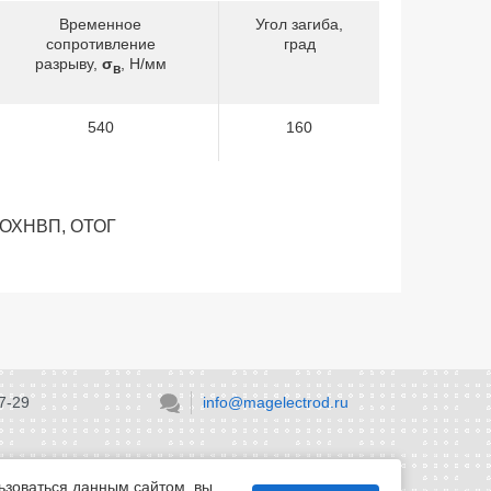
Временное
Угол загиба,
сопротивление
град
разрыву,
σ
, Н/мм
в
540
160
, ОХНВП, ОТОГ
7-29
info@magelectrod.ru
ьзоваться данным сайтом, вы