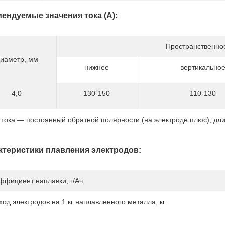
ендуемые значения тока (А):
Пространственно
иаметр, мм
нижнее
вертикально
4,0
130-150
110-130
 тока — постоянный обратной полярности (на электроде плюс); дл
ктеристики плавления электродов:
ффициент наплавки, г/Ач
ход электродов на 1 кг наплавленного металла, кг