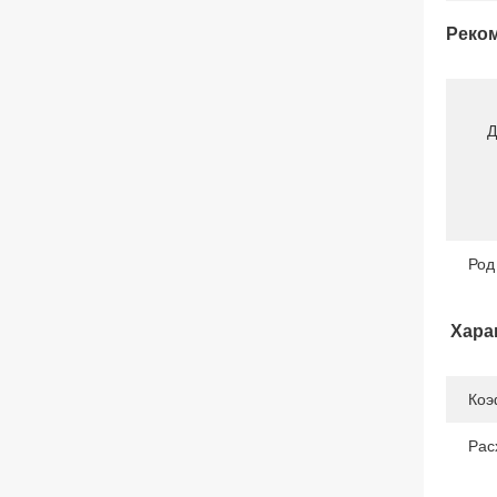
Реком
Д
Род
Хара
Коэ
Рас