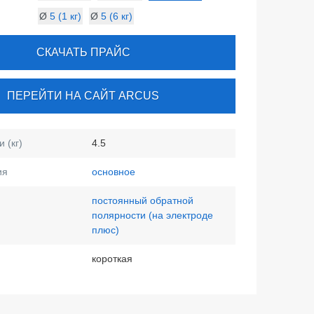
Ø
5 (1 кг)
Ø
5 (6 кг)
СКАЧАТЬ ПРАЙС
ПЕРЕЙТИ НА САЙТ ARCUS
 (кг)
4.5
ия
основное
постоянный обратной
полярности (на электроде
плюс)
короткая