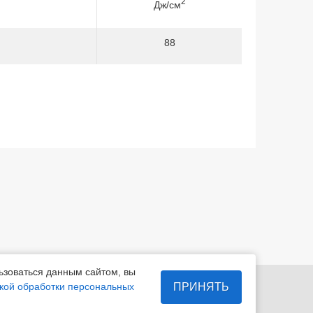
2
Дж/см
88
ьзоваться данным сайтом, вы
7-29
info@magelectrod.ru
ПРИНЯТЬ
кой обработки персональных