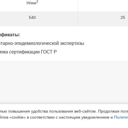
2
Н/мм
540
25
ификаты:
итарно-эпидемиологической экспертизы
тема сертификации ГОСТ Р
елью повышения удобства пользования веб-сайтом. Продолжая пол
лябинская обл.,
Приемная
+7 (3519) 24-0
йлов «cookie» в соответствии с настоящим уведомлением и
Полити
ск, шоссе Белорецкое, д.5