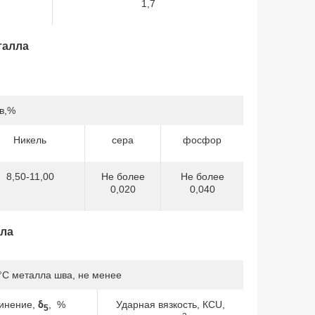
1,7
талла
в,%
Никель
сера
фосфор
8,50-11,00
Не более
Не более
0,020
0,040
лла
°С металла шва, не менее
линение,
δ
, %
Ударная вязкость, КСU,
5