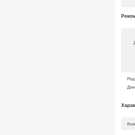
Реком
Род
Дли
Харак
Коэ