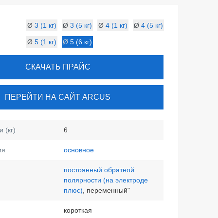
Ø
3 (1 кг)
Ø
3 (5 кг)
Ø
4 (1 кг)
Ø
4 (5 кг)
Ø
5 (1 кг)
Ø
5 (6 кг)
СКАЧАТЬ ПРАЙС
ПЕРЕЙТИ НА САЙТ ARCUS
 (кг)
6
ия
основное
постоянный обратной
полярности (на электроде
плюс)
, переменный"
короткая