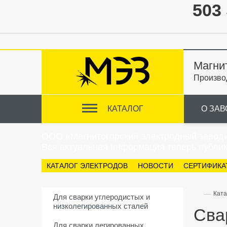
503 
Магни
Произво
КАТАЛОГ
О ЗАВ
ООО «Магнитогорский электродный завод
Вся актуальная информация теперь публик
КАТАЛОГ ЭЛЕКТРОДОВ
НОВОСТИ
СЕРТИФИКА
—
Ката
Для сварки углеродистых и
низколегированных сталей
Сва
Для сварки легированных