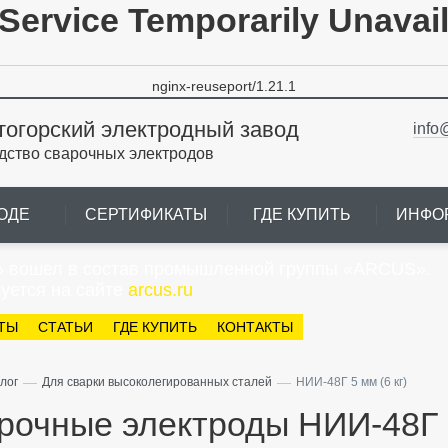
Service Temporarily Unavai
nginx-reuseport/1.21.1
тогорский электродный завод
info
дство сварочных электродов
ОДЕ
СЕРТИФИКАТЫ
ГДЕ КУПИТЬ
ИНФО
» вошел в состав промышленной группы «ARCUS».
уется на сайте
arcus.ru
ТЫ
СТАТЬИ
ГДЕ КУПИТЬ
КОНТАКТЫ
—
—
лог
Для сварки высоколегированных сталей
НИИ-48Г 5 мм (6 кг)
рочные электроды НИИ-48Г 5