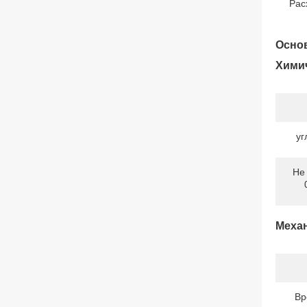
Рас
Основ
Химич
уг
Не
Механ
Вр