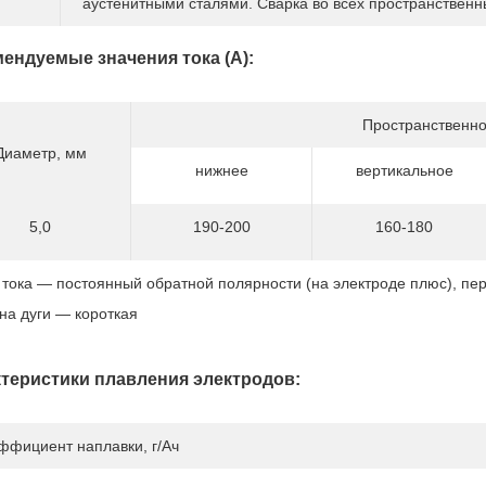
аустенитными сталями. Сварка во всех пространственн
ендуемые значения тока (А):
Пространственно
Диаметр, мм
нижнее
вертикальное
5,0
190-200
160-180
 тока — постоянный обратной полярности (на электроде плюс), п
на дуги — короткая
теристики плавления электродов:
ффициент наплавки, г/Ач