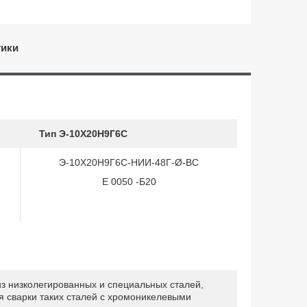
тики
Тип Э-10Х20Н9Г6С
Э-10Х20Н9Г6С-НИИ-48Г-Ø-ВС
Е 0050 -Б20
из низколегированных и специальных сталей,
я сварки таких сталей с хромоникелевыми