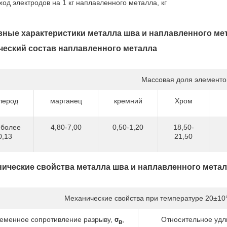
ход электродов на 1 кг наплавленного металла, кг
ные характеристики металла шва и наплавленного ме
еский состав наплавленного металла
Массовая доля элементо
лерод
марганец
кремний
Хром
 более
4,80-7,00
0,50-1,20
18,50-
0,13
21,50
ические свойства металла шва и наплавленного мета
Механические свойства при температуре 20±10
еменное сопротивление разрыву,
σ
,
Относительное уд
в