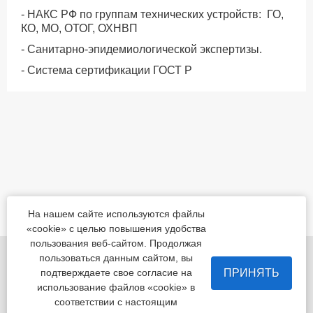
- НАКС РФ по группам технических устройств: ГО,
КО, МО, ОТОГ, ОХНВП
- Санитарно-эпидемиологической экспертизы.
- Система сертификации ГОСТ Р
На нашем сайте используются файлы
«cookie» с целью повышения удобства
пользования веб-сайтом. Продолжая
455022, Челябинская обл., Магнитогорск, шоссе
пользоваться данным сайтом, вы
Белорецкое, д.5
ПРИНЯТЬ
подтверждаете свое согласие на
использование файлов «cookie» в
пн - пт с 8:00 до 17:00 сб-вс-вых.
соответствии с настоящим