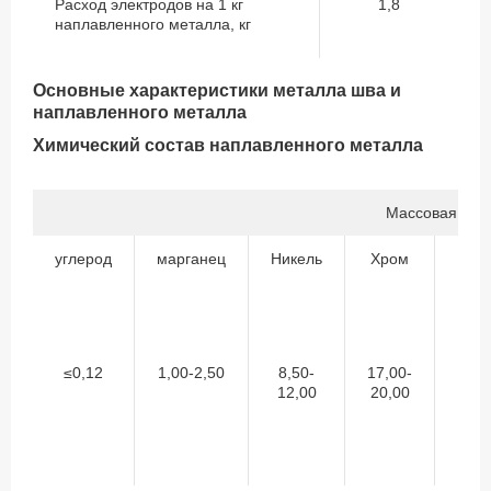
Расход электродов на 1 кг
1,8
наплавленного металла, кг
Основные характеристики металла шва и
наплавленного металла
Химический состав наплавленного металла
Массовая дол
углерод
марганец
Никель
Хром
Нио
≤0,12
1,00-2,50
8,50-
17,00-
0,7
12,00
20,00
1,3
но 
мен
8