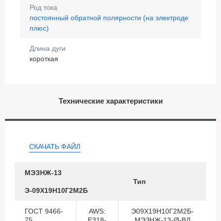
Род тока
постоянный обратной полярности (на электроде
плюс)
Длина дуги
короткая
Технические характеристики
СКАЧАТЬ ФАЙЛ
МЭЗ
НЖ-13
Тип
Э-09Х19Н10Г2М2Б
ГОСТ 9466-
AWS:
Э09Х19Н10Г2М2Б-
75
E318-
МЭЗНЖ-13-Ø-ВД