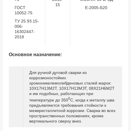
15
ГОСТ
Е-2005-Б20
10052-75
ТУ 25.93.15-
006-
16302447-
2018
Основное назначение:
Для ручной дуговой сварки из
коррозионостойких
хромоникелемолибденовых сталей марок:
10Х17Н13М2Т, 10Х17Н13МЗТ, 08Х21Н6М2Т
и им подобных, работающих при
0
температуре до 350
С, когда к металлу шва
предъявляются требования стойкости к
межкристаллитной коррозии. Сварка во всех
пространственных положениях, кроме
вертикального сверху вниз.