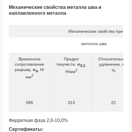
Механические свойства металла шва и
наплавленного металла
Механические свойства при тем
металла шва
Временное
Предел
Относительное
сопротивление
текучести,
σ
,
удлинение,
δ
,
0,2
5
разрыву,
σ
, Н/
2
%
в
Н/мм
2
мм
588
313
22
Ферритная фаза 2,0-10,0%
Сертификаты: