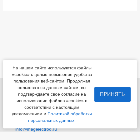
На нашем сайте используются файлы
«cookie» с целью повышения удобства
пользования веб-сайтом. Продолжая
455022, Челябинская обл., Магнитогорск, шоссе
пользоваться данным сайтом, вы
Белорецкое, д.5
ПРИНЯТЬ
подтверждаете свое согласие на
использование файлов «cookie» в
пн - пт с 8:00 до 17:00 сб-вс-вых.
соответствии с настоящим
уведомлением и
Политикой обработки
Приемная
+7 (3519) 24-07-29
персональных данных.
info@magelectrod.ru