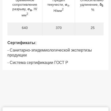
Временное
Предел
Относительное
сопротивление
текучести,
σ
,
удлинение,
δ
,
т
5
разрыву,
σ
, Н/
2
%
в
Н/мм
2
мм
640
370
25
Сертификаты:
- Санитарно-эпидемиологической экспертизы
продукции
- Система сертификации ГОСТ Р