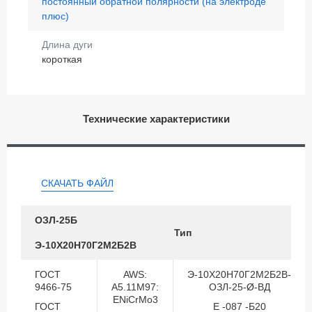
постоянный обратной полярности (на электроде
плюс)
Длина дуги
короткая
Технические характеристики
СКАЧАТЬ ФАЙЛ
ОЗЛ-25Б
Тип
Э-10Х20Н70Г2М2Б2В
ГОСТ
AWS:
Э-10Х20Н70Г2М2Б2В-
9466-75
A5.11M97:
ОЗЛ-25-Ø-ВД
ENiCrMo3
ГОСТ
Е -087 -Б20