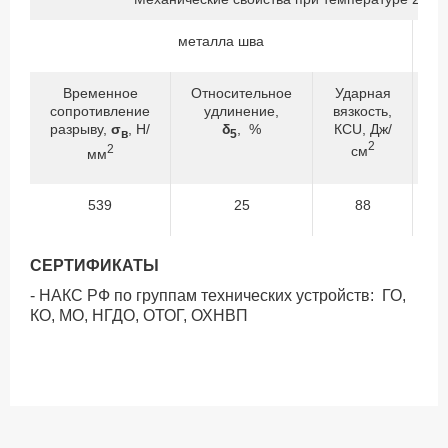
металла шва
Временное
Относительное
Ударная
сопротивление
удлинение,
вязкость,
с
разрыву,
σ
, Н/
δ
, %
КСU, Дж/
р
в
5
2
2
см
мм
539
25
88
СЕРТИФИКАТЫ
- НАКС РФ по группам технических устройств: ГО,
КО, МО, НГДО, ОТОГ, ОХНВП