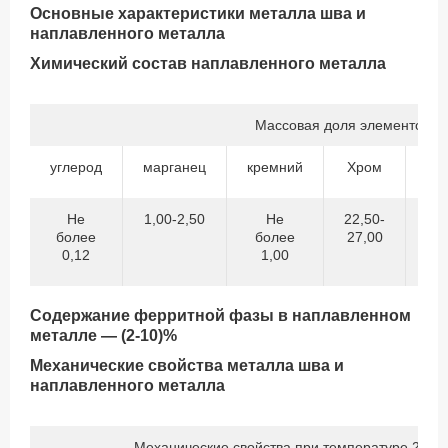
Основные характеристики металла шва и
наплавленного металла
Химический состав наплавленного металла
Массовая доля элементов,%
углерод
марганец
кремний
Хром
Ни
Не
1,00-2,50
Не
22,50-
11
более
более
27,00
14
0,12
1,00
Содержание ферритной фазы в наплавленном
металле — (2-10)%
Механические свойства металла шва и
наплавленного металла
Механические свойства при температуре 20±1