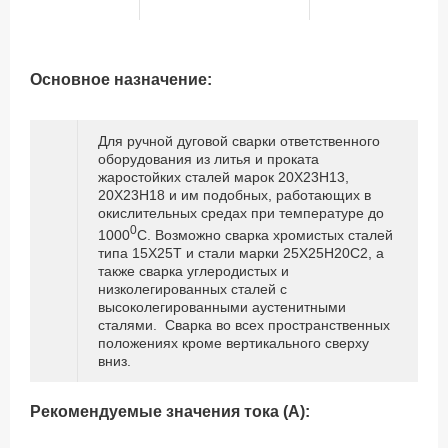
Основное назначение:
Для ручной дуговой сварки ответственного
оборудования из литья и проката
жаростойких сталей марок 20Х23Н13,
20Х23Н18 и им подобных, работающих в
окислительных средах при температуре до
0
1000
С. Возможно сварка хромистых сталей
типа 15Х25Т и стали марки 25Х25Н20С2, а
также сварка углеродистых и
низколегированных сталей с
высоколегированными аустенитными
сталями. Сварка во всех пространственных
положениях кроме вертикального сверху
вниз.
Рекомендуемые значения тока (А):