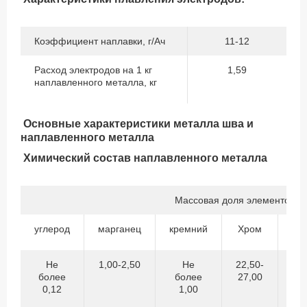
Коэффициент наплавки, г/Ач
11-12
Расход электродов на 1 кг
1,59
наплавленного металла, кг
Основные характеристики металла шва и
наплавленного металла
Х
имический состав наплавленного металла
Массовая доля элементов,%
углерод
марганец
кремний
Хром
Ни
Не
1,00-2,50
Не
22,50-
11
более
более
27,00
14
0,12
1,00