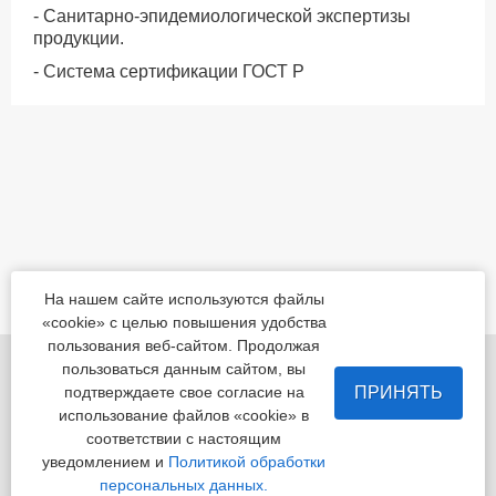
- Санитарно-эпидемиологической экспертизы
продукции.
- Система сертификации ГОСТ Р
На нашем сайте используются файлы
«cookie» с целью повышения удобства
пользования веб-сайтом. Продолжая
455022, Челябинская обл., Магнитогорск, шоссе
пользоваться данным сайтом, вы
Белорецкое, д.5
ПРИНЯТЬ
подтверждаете свое согласие на
использование файлов «cookie» в
пн - пт с 8:00 до 17:00 сб-вс-вых.
соответствии с настоящим
уведомлением и
Политикой обработки
Приемная
+7 (3519) 24-07-29
персональных данных.