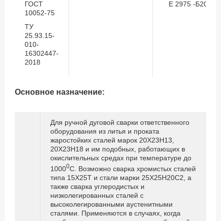
ГОСТ
Е 2975 -Б20
10052-75
ТУ
25.93.15-
010-
16302447-
2018
Основное назначение:
Для ручной дуговой сварки ответственного
оборудования из литья и проката
жаростойких сталей марок 20Х23Н13,
20Х23Н18 и им подобных, работающих в
окислительных средах при температуре до
0
1000
С. Возможно сварка хромистых сталей
типа 15Х25Т и стали марки 25Х25Н20С2, а
также сварка углеродистых и
низколегированных сталей с
высоколегированными аустенитными
сталями. Применяются в случаях, когда