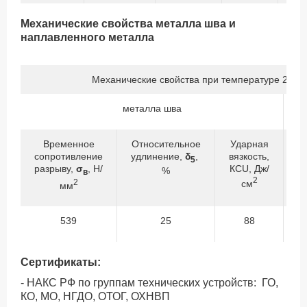
Механические свойства металла шва и
наплавленного металла
Механические свойства при температуре 20±1
металла шва
Временное
Относительное
Ударная
сопротивление
удлинение,
δ
,
вязкость,
с
5
разрыву,
σ
, Н/
КСU, Дж/
р
%
в
2
2
см
мм
539
25
88
Сертификаты:
- НАКС РФ по группам технических устройств: ГО,
КО, МО, НГДО, ОТОГ, ОХНВП