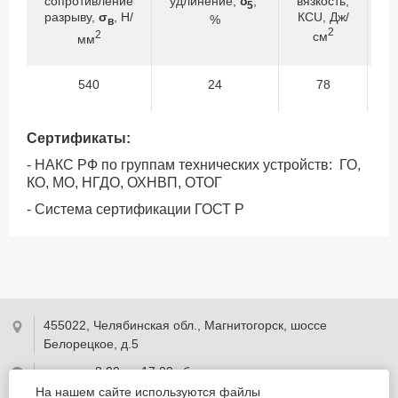
сопротивление
удлинение,
δ
,
вязкость,
с
5
разрыву,
σ
, Н/
КСU, Дж/
р
%
в
2
2
см
мм
540
24
78
Сертификаты:
- НАКС РФ по группам технических устройств: ГО,
КО, МО, НГДО, ОХНВП, ОТОГ
- Система сертификации ГОСТ Р
455022, Челябинская обл., Магнитогорск, шоссе
Белорецкое, д.5
пн - пт с 8:00 до 17:00 сб-вс-вых.
На нашем сайте используются файлы