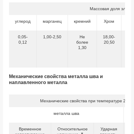
Массовая доля элеме
углерод
марганец
кремний
Хром
Ни
0,05-
1,00-2,50
Не
18,00-
8,
0,12
более
20,50
10
1,30
Механические свойства металла шва и
наплавленного металла
Механические свойства при температуре 20±1
металла шва
Временное
Относительное
Ударная