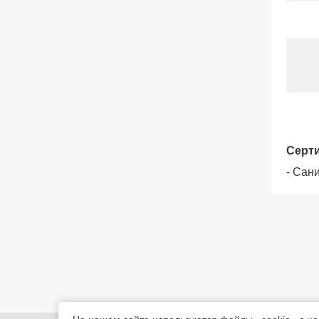
Серт
- Сан