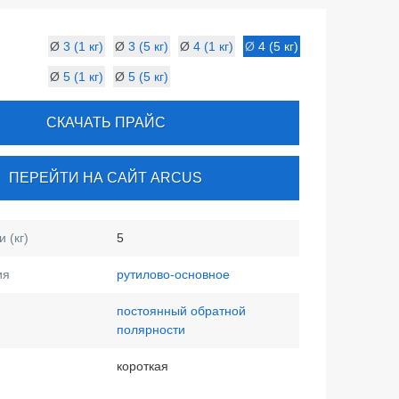
Ø
3 (1 кг)
Ø
3 (5 кг)
Ø
4 (1 кг)
Ø
4 (5 кг)
Ø
5 (1 кг)
Ø
5 (5 кг)
СКАЧАТЬ ПРАЙС
ПЕРЕЙТИ НА САЙТ ARCUS
 (кг)
5
ия
рутилово-основное
постоянный обратной
полярности
короткая