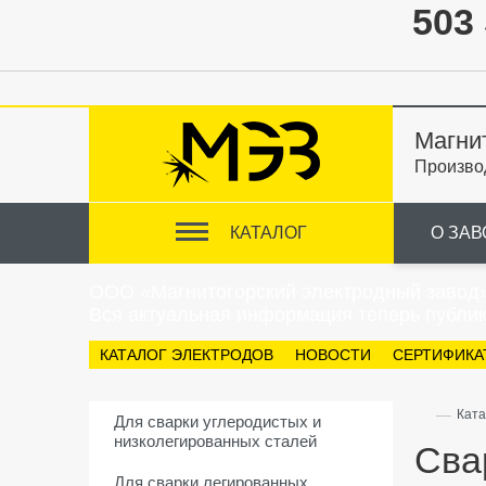
503 
Магни
Произво
КАТАЛОГ
О ЗАВ
ООО «Магнитогорский электродный завод
Вся актуальная информация теперь публик
КАТАЛОГ ЭЛЕКТРОДОВ
НОВОСТИ
СЕРТИФИКА
—
Ката
Для сварки углеродистых и
низколегированных сталей
Сва
Для сварки легированных