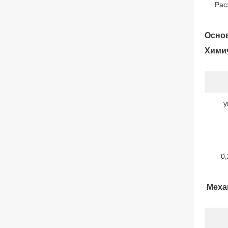
Рас
О
сно
Химич
у
0,
Меха