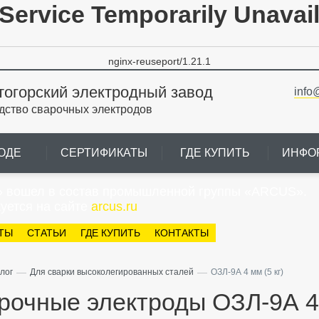
Service Temporarily Unavai
nginx-reuseport/1.21.1
тогорский электродный завод
info
дство сварочных электродов
ОДЕ
СЕРТИФИКАТЫ
ГДЕ КУПИТЬ
ИНФО
» вошел в состав промышленной группы «ARCUS».
уется на сайте
arcus.ru
ТЫ
СТАТЬИ
ГДЕ КУПИТЬ
КОНТАКТЫ
—
—
лог
Для сварки высоколегированных сталей
ОЗЛ-9А 4 мм (5 кг)
рочные электроды ОЗЛ-9А 4 