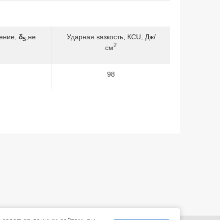
ение,
δ
,не
Ударная вязкость, КСU, Дж/
5
2
см
98