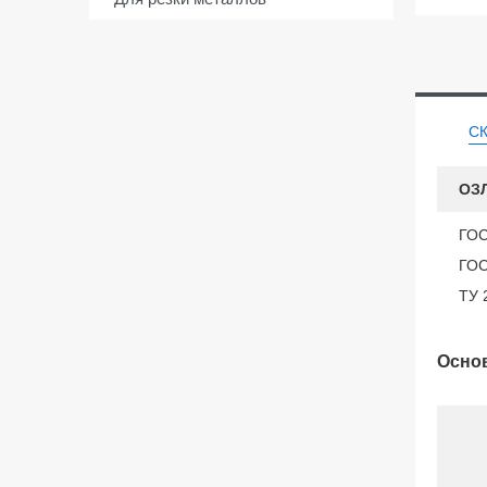
С
ОЗ
ГОС
ГОС
ТУ 
Основ