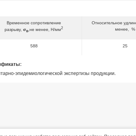
Временное сопротивление
Относительное удлин
2
менее, %
разрыву,
σ
,не менее, Н/мм
в
588
25
ификаты:
итарно-эпидемиологической экспертизы продукции.