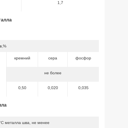
1,7
талла
в,%
кремний
сера
фосфор
не более
0,50
0,020
0,035
лла
°С металла шва, не менее