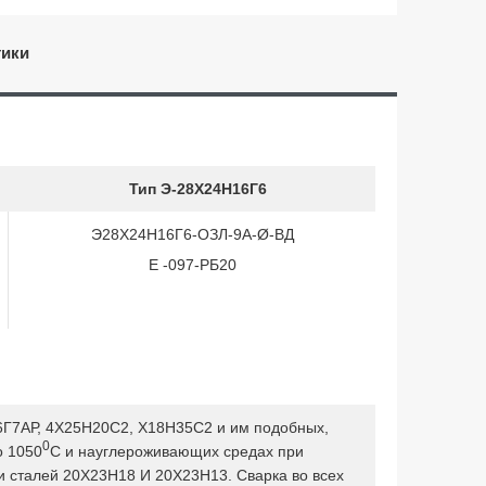
тики
Тип Э-28Х24Н16Г6
Э28Х24Н16Г6-ОЗЛ-9А-Ø-ВД
Е -097-РБ20
16Г7АР, 4Х25Н20С2, Х18Н35С2 и им подобных,
0
о 1050
С и науглероживающих средах при
ки сталей 20Х23Н18 И 20Х23Н13. Сварка во всех