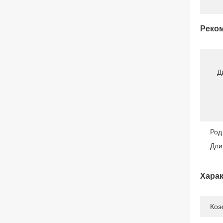
Реком
Д
Род
Дли
Харак
Коэ