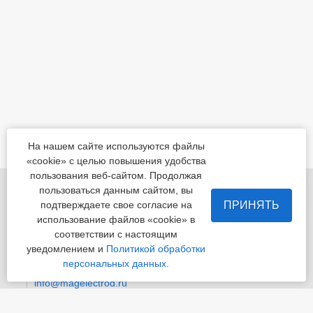
На нашем сайте используются файлы
«cookie» с целью повышения удобства
пользования веб-сайтом. Продолжая
455022, Челябинская обл., Магнитогорск, шоссе
пользоваться данным сайтом, вы
Белорецкое, д.5
ПРИНЯТЬ
подтверждаете свое согласие на
использование файлов «cookie» в
пн - пт с 8:00 до 17:00 сб-вс-вых.
соответствии с настоящим
уведомлением и
Политикой обработки
Приемная
+7 (3519) 24-07-29
персональных данных.
info@magelectrod.ru