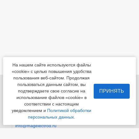
На нашем сайте используются файлы
«cookie» с целью повышения удобства
пользования веб-сайтом. Продолжая
455022, Челябинская обл., Магнитогорск, шоссе
пользоваться данным сайтом, вы
Белорецкое, д.5
ПРИНЯТЬ
подтверждаете свое согласие на
использование файлов «cookie» в
пн - пт с 8:00 до 17:00 сб-вс-вых.
соответствии с настоящим
уведомлением и
Политикой обработки
Приемная
+7 (3519) 24-07-29
персональных данных.
info@magelectrod.ru