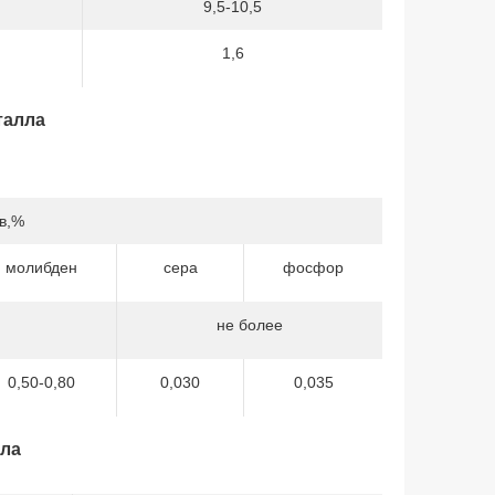
9,5-10,5
1,6
талла
в,%
молибден
сера
фосфор
не более
0,50-0,80
0,030
0,035
лла