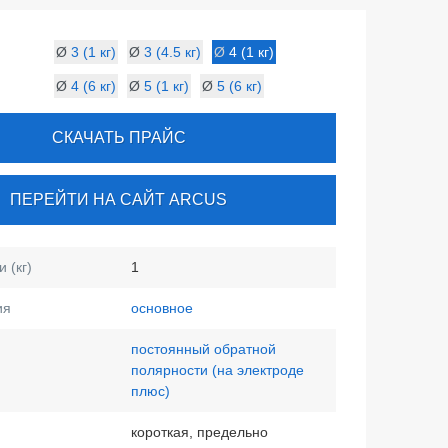
Ø
3 (1 кг)
Ø
3 (4.5 кг)
Ø
4 (1 кг)
Ø
4 (6 кг)
Ø
5 (1 кг)
Ø
5 (6 кг)
СКАЧАТЬ ПРАЙС
ПЕРЕЙТИ НА САЙТ ARCUS
 (кг)
1
ия
основное
постоянный обратной
полярности (на электроде
плюс)
короткая, предельно