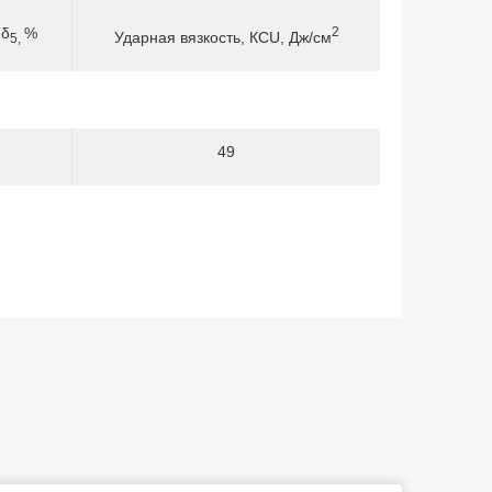
 δ
%
2
Ударная вязкость, КСU, Дж/см
5,
49