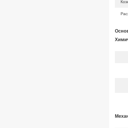
Коэ
Рас
Основ
Химич
Механ