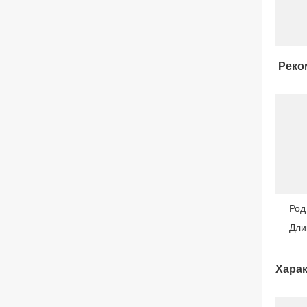
Реко
Род
Дли
Харак