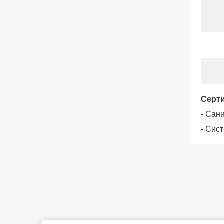
Серт
- Сан
- Сис