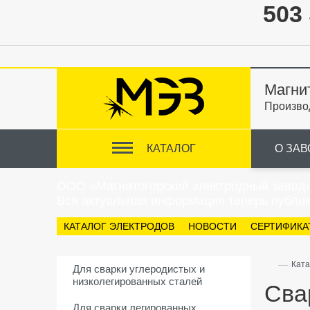
503 
Магни
Произво
КАТАЛОГ
О ЗАВ
ООО «Магнитогорский электродный завод
Вся актуальная информация теперь публик
КАТАЛОГ ЭЛЕКТРОДОВ
НОВОСТИ
СЕРТИФИКА
—
Ката
Для сварки углеродистых и
низколегированных сталей
Сва
Для сварки легированных