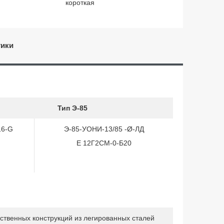
короткая
тики
Тип Э-85
16-G
Э-85-УОНИ-13/85 -Ø-ЛД
Е 12Г2СМ-0-Б20
тственных конструкций из легированных сталей