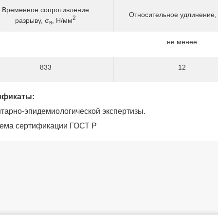
Временное сопротивление
Относительное удлинение,
2
разрыву, σ
, Н/мм
в
не менее
833
12
ификаты:
итарно-эпидемиологической экспертизы.
тема сертификации ГОСТ Р