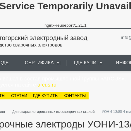
Service Temporarily Unavai
nginx-reuseport/1.21.1
тогорский электродный завод
info
дство сварочных электродов
ОДЕ
СЕРТИФИКАТЫ
ГДЕ КУПИТЬ
ИНФО
» вошел в состав промышленной группы «ARCUS».
уется на сайте
arcus.ru
ТЫ
СТАТЬИ
ГДЕ КУПИТЬ
КОНТАКТЫ
—
—
лог
Для сварки легированных высокопрочных сталей
УОНИ-13/85 4 мм (
рочные электроды УОНИ-13/8