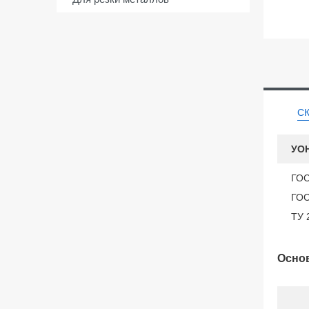
С
УОН
ГОС
ГОС
ТУ 
Основ