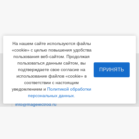
На нашем сайте используются файлы
«cookie» с целью повышения удобства
пользования веб-сайтом. Продолжая
455022, Челябинская обл., Магнитогорск, шоссе
пользоваться данным сайтом, вы
Белорецкое, д.5
ПРИНЯТЬ
подтверждаете свое согласие на
использование файлов «cookie» в
пн - пт с 8:00 до 17:00 сб-вс-вых.
соответствии с настоящим
уведомлением и
Политикой обработки
Приемная
+7 (3519) 24-07-29
персональных данных.
info@magelectrod.ru
© «Магнитогорский электродный завод»
Политика конфиденциальности