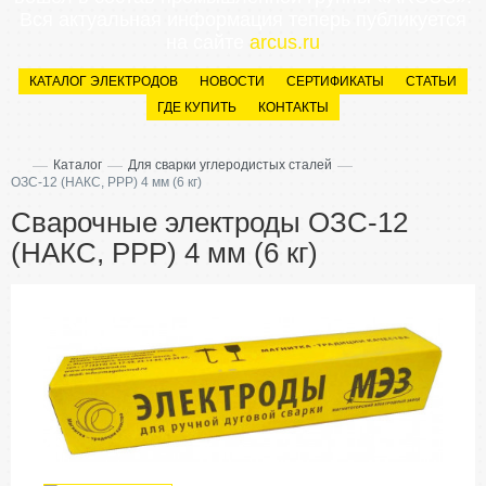
Вся актуальная информация теперь публикуется
на сайте
arcus.ru
КАТАЛОГ ЭЛЕКТРОДОВ
НОВОСТИ
СЕРТИФИКАТЫ
СТАТЬИ
ГДЕ КУПИТЬ
КОНТАКТЫ
—
—
—
Каталог
Для сварки углеродистых сталей
ОЗС-12 (НАКС, РРР) 4 мм (6 кг)
Сварочные электроды ОЗС-12
(НАКС, РРР) 4 мм (6 кг)