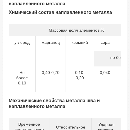
наплавленного металла
Химический состав наплавленного металла
Массовая доля элементов,%
углерод
марганец
кремний
сера
фо
не более
Не
0,40-0,70
0,10-
0,040
0,
более
0,20
0,10
Механические свойства металла шва и
наплавленного металла
Временное
Ударная
Относительное
сопротивление
вязкость,