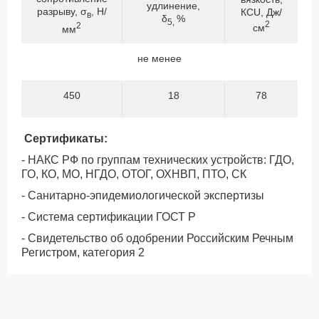
удлинение,
разрыву, σ
, Н/
КСU, Дж/
в
δ
%
5,
2
2
см
мм
не менее
450
18
78
Сертификаты:
- НАКС РФ по группам технических устройств: ГДО,
ГО, КО, МО, НГДО, ОТОГ, ОХНВП, ПТО, СК
- Санитарно-эпидемиологической экспертизы
- Система сертификации ГОСТ Р
- Свидетельство об одобрении Российским Речным
Регистром, категория 2