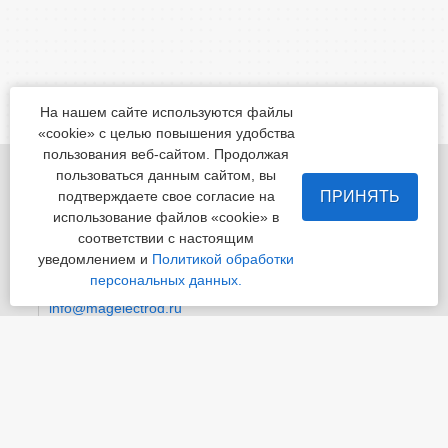
На нашем сайте используются файлы
«cookie» с целью повышения удобства
пользования веб-сайтом. Продолжая
455022, Челябинская обл., Магнитогорск, шоссе
пользоваться данным сайтом, вы
Белорецкое, д.5
ПРИНЯТЬ
подтверждаете свое согласие на
использование файлов «cookie» в
пн - пт с 8:00 до 17:00 сб-вс-вых.
соответствии с настоящим
уведомлением и
Политикой обработки
Приемная
+7 (3519) 24-07-29
персональных данных.
info@magelectrod.ru
© «Магнитогорский электродный завод»
Политика конфиденциальности