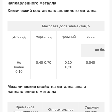
наплавленного металла
Химический состав наплавленного металла
Массовая доля элементов,%
углерод
марганец
кремний
сера
фо
не более
Не
0,40-0,70
0,10-
0,040
0,
более
0,20
0,10
Механические свойства металла шва и
наплавленного металла
Временное
Ударная
Относительное
сопротивление
вязкость,