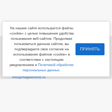
На нашем сайте используются файлы
«cookie» с целью повышения удобства
пользования веб-сайтом. Продолжая
455022, Челябинская обл., Магнитогорск, шоссе
пользоваться данным сайтом, вы
Белорецкое, д.5
ПРИНЯТЬ
подтверждаете свое согласие на
использование файлов «cookie» в
пн - пт с 8:00 до 17:00 сб-вс-вых.
соответствии с настоящим
уведомлением и
Политикой обработки
Приемная
+7 (3519) 24-07-29
персональных данных.
info@magelectrod.ru
© «Магнитогорский электродный завод»
Политика конфиденциальности