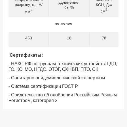
удлинение,
разрыву, σ
, Н/
КСU, Дж/
в
δ
%
5,
2
2
см
мм
не менее
450
18
78
Сертификаты:
- НАКС РФ по группам технических устройств: ГДО,
ГО, КО, МО, НГДО, ОТОГ, ОХНВП, ПТО, СК
- Санитарно-эпидемиологической экспертизы
- Система сертификации ГОСТ Р
- Свидетельство об одобрении Российским Речным
Регистром, категория 2