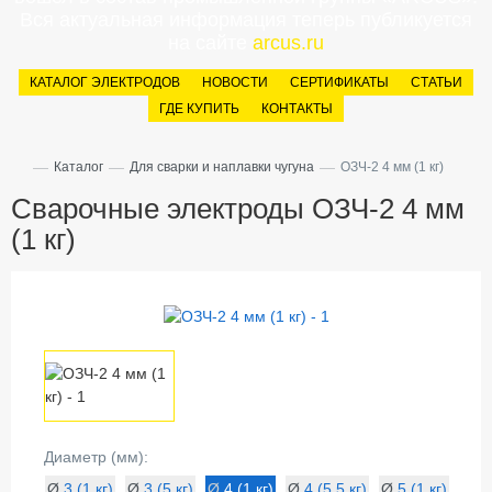
Вся актуальная информация теперь публикуется
на сайте
arcus.ru
КАТАЛОГ ЭЛЕКТРОДОВ
НОВОСТИ
СЕРТИФИКАТЫ
СТАТЬИ
ГДЕ КУПИТЬ
КОНТАКТЫ
—
—
—
Каталог
Для сварки и наплавки чугуна
ОЗЧ-2 4 мм (1 кг)
Сварочные электроды ОЗЧ-2 4 мм
(1 кг)
Диаметр (мм):
Ø
3 (1 кг)
Ø
3 (5 кг)
Ø
4 (1 кг)
Ø
4 (5.5 кг)
Ø
5 (1 кг)