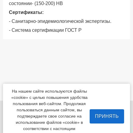
состоянии- (150-200) НВ
Сертификаты:
- Санитарно-эпидемиологической экспертизы.
- Система сертификации ГОСТ Р
На нашем сайте используются файлы
«cookie» с целью повышения удобства
пользования веб-сайтом. Продолжая
455022, Челябинская обл., Магнитогорск, шоссе
пользоваться данным сайтом, вы
Белорецкое, д.5
ПРИНЯТЬ
подтверждаете свое согласие на
использование файлов «cookie» в
пн - пт с 8:00 до 17:00 сб-вс-вых.
соответствии с настоящим