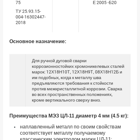
75
Е 2005 -Б20
ТУ 25.93.15-
004-16302447-
2018
Основное назначение:
Для ручной дуговой сварки
коррозионностойких хромоникелевых сталей
марок: 12Х18Н10Т, 12Х18Н9Т, 08Х18Н12Б и
им подобных, когда к металлу шва
предъявляются требования к стойкости
против межкристаллитной коррозии. Сварка
во всех пространственных положениях,
кроме вертикального сверху вниз.
Преимущества МЭЗ ЦЛ-11 диаметр 4 мм (4.5 кг):
наплавленный металл по своим свойствам
соответствует металлу получаемому
классическим электродом марки ЦЛ-11;