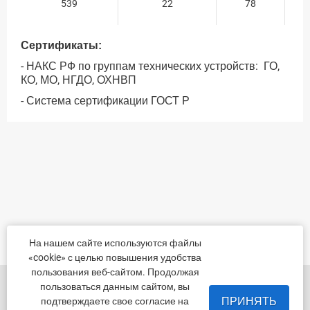
539
22
78
Сертификаты:
- НАКС РФ по группам технических устройств: ГО,
КО, МО, НГДО, ОХНВП
- Система сертификации ГОСТ Р
На нашем сайте используются файлы
«cookie» с целью повышения удобства
пользования веб-сайтом. Продолжая
455022, Челябинская обл., Магнитогорск, шоссе
пользоваться данным сайтом, вы
Белорецкое, д.5
ПРИНЯТЬ
подтверждаете свое согласие на