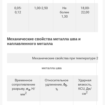
0,05-
1,00-2,50
Не
18,00-
8,
0,12
более
22,00
10
1,30
Механические свойства металла шва и
наплавленного металла
Механические свойства при температуре 20±10
металла шва
Временное
Относительное
Ударная
сопротивление
удлинение,
δ
,
вязкость,
со
5
разрыву,
σ
, Н/
КСU, Дж/
р
%
в
2
2
см
мм