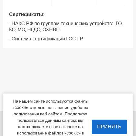
Сертификаты:
- НАКС РФ по группам технических устройств: ГО,
КО, МО, НГДО, ОХНВП
- Система сертификации ГОСТ Р
На нашем сайте используются файлы
«cookie» с целью повышения удобства
пользования веб-сайтом. Продолжая
455022, Челябинская обл., Магнитогорск, шоссе
пользоваться данным сайтом, вы
Белорецкое, д.5
ПРИНЯТЬ
подтверждаете свое согласие на
использование файлов «cookie» в
пн - пт с 8:00 до 17:00 сб-вс-вых.