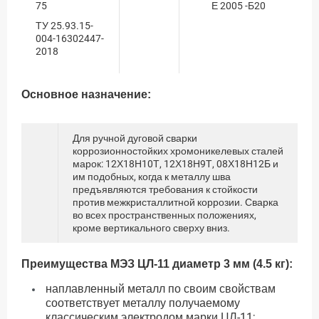
75
Е 2005 -Б20
ТУ 25.93.15-
004-16302447-
2018
Основное назначение:
Для ручной дуговой сварки
коррозионностойких хромоникелевых сталей
марок: 12Х18Н10Т, 12Х18Н9Т, 08Х18Н12Б и
им подобных, когда к металлу шва
предъявляются требования к стойкости
против межкристаллитной коррозии. Сварка
во всех пространственных положениях,
кроме вертикального сверху вниз.
Преимущества МЭЗ ЦЛ-11 диаметр 3 мм (4.5 кг):
наплавленный металл по своим свойствам
соответствует металлу получаемому
классическим электродом марки ЦЛ-11;