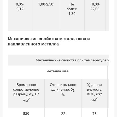
0,05-
1,00-2,50
Не
18,00-
8,
0,12
более
22,00
10
1,30
Механические свойства металла шва и
наплавленного металла
Механические свойства при температуре 20±10
металла шва
Временное
Относительное
Ударная
сопротивление
удлинение,
δ
,
вязкость,
со
5
разрыву,
σ
, Н/
КСU, Дж/
р
%
в
2
2
см
мм
539
22
78