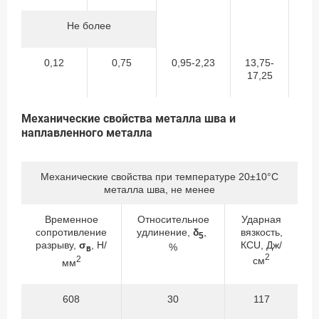
Не более
0,12
0,75
0,95-2,23
13,75-
22
17,25
27
Механические свойства металла шва и
наплавленного металла
Механические свойства при температуре 20±10°С
металла шва, не менее
Временное
Относительное
Ударная
сопротивление
удлинение,
δ
,
вязкость,
5
разрыву,
σ
, Н/
КСU, Дж/
%
в
2
2
см
мм
608
30
117