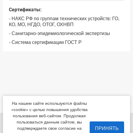
Сертификаты:
- НАКС РФ по группам технических устройств: ГО,
КО, МО, НГДО, ОТОГ, ОХНВП
- Санитарно-эпидемиологической экспертизы
- Система сертификации ГОСТ Р
На нашем сайте используются файлы
«cookie» с целью повышения удобства
пользования веб-сайтом. Продолжая
455022, Челябинская обл., Магнитогорск, шоссе
пользоваться данным сайтом, вы
Белорецкое, д.5
ПРИНЯТЬ
подтверждаете свое согласие на