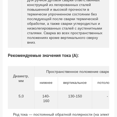
Для ручной дуговой сварки ответственных
конструкций из легированных сталей
повышенной и высокой прочности в
термически упрочненном состоянии без
последующей после сварки термической
обработки, а также сварки углеродистых и
низколегированных сталей с аустенитными
сталями. Сварка во всех пространственных
положениях кроме вертикального сверху
вниз.
Рекомендуемые значения тока (А):
Пространственное положение сварки
Диаметр,
мм
нижнее
вертикальное
потолочно
5,0
140-
130-150
-
160
Род тока — постоянный обратной полярности (на электрод