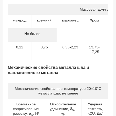
Массовая доля элем
углерод
кремний
марганец
Хром
Ни
Не более
0,12
0,75
0,95-2,23
13,75-
22
17,25
27
Механические свойства металла шва и
наплавленного металла
Механические свойства при температуре 20±10°С
металла шва, не менее
Временное
Относительное
Ударная
сопротивление
удлинение,
δ
,
вязкость,
5
разрыву,
σ
, Н/
КСU, Дж/
%
в