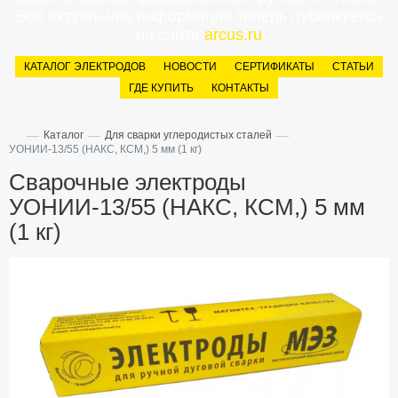
Вся актуальная информация теперь публикуется
на сайте
arcus.ru
КАТАЛОГ ЭЛЕКТРОДОВ
НОВОСТИ
СЕРТИФИКАТЫ
СТАТЬИ
ГДЕ КУПИТЬ
КОНТАКТЫ
—
—
—
Каталог
Для сварки углеродистых сталей
УОНИИ-13/55 (НАКС, КСМ,) 5 мм (1 кг)
Сварочные электроды
УОНИИ-13/55 (НАКС, КСМ,) 5 мм
(1 кг)