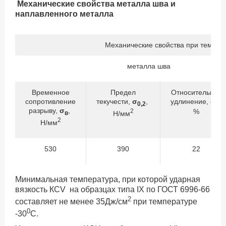
Механические свойства металла шва и
наплавленного металла
Механические свойства при темпер
металла шва
Временное
Предел
Относительное
сопротивление
текучести,
σ
,
удлинение,
δ
,
0,2
5
разрыву,
σ
,
2
%
в
Н/мм
2
Н/мм
530
390
22
Минимальная температура, при которой ударная
вязкость КСV на образцах типа IX по ГОСТ 6996-66
2
составляет не менее 35Дж/см
при температуре
0
-30
С.