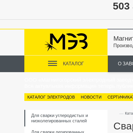
503 
Магни
Произво
КАТАЛОГ
О ЗАВ
ООО «Магнитогорский электродный завод
Вся актуальная информация теперь публик
КАТАЛОГ ЭЛЕКТРОДОВ
НОВОСТИ
СЕРТИФИКА
—
Ката
Для сварки углеродистых и
низколегированных сталей
Сва
Для сварки легированных