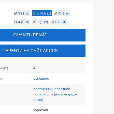
Ø
3 (1 кг)
Ø
3 (4.5 кг)
Ø
4 (1 кг)
Ø
4 (6 кг)
Ø
5 (1 кг)
Ø
5 (6 кг)
СКАЧАТЬ ПРАЙС
ПЕРЕЙТИ НА САЙТ ARCUS
 (кг)
4.5
ия
основное
постоянный обратной
полярности (на электроде
плюс)
короткая