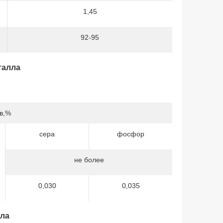
1,45
92-95
талла
в,%
сера
фосфор
не более
0,030
0,035
лла