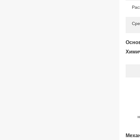
Рас
Сре
Основ
Химич
н
Механ