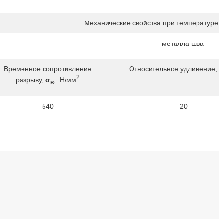
Механические свойства при температуре
металла шва
Временное сопротивление
Относительное удлинение,
2
разрыву,
σ
, Н/мм
в
540
20