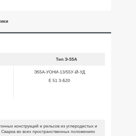
тики
Тип Э-55А
Э55А-УОНИ-13/55У-Ø-УД
Е 51 3-Б20
онных конструкций и рельсов из углеродистых и
. Сварка во всех пространственных положениях