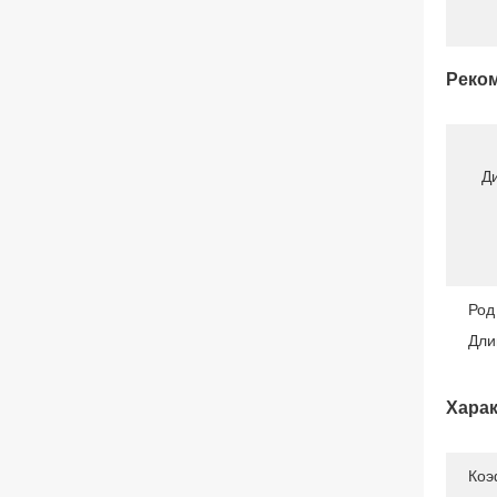
Реком
Д
Род
Дли
Харак
Коэ