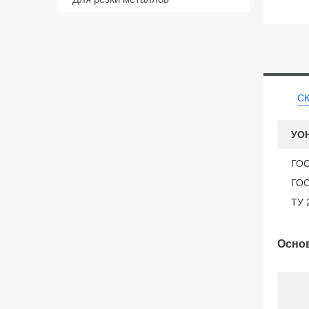
С
УОН
ГОС
ГОС
ТУ 
Основ