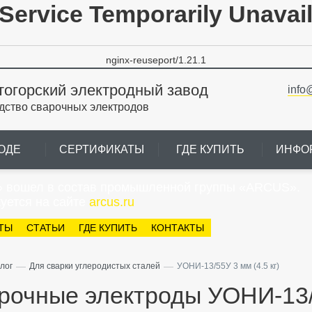
Service Temporarily Unavai
nginx-reuseport/1.21.1
тогорский электродный завод
info
дство сварочных электродов
ОДЕ
СЕРТИФИКАТЫ
ГДЕ КУПИТЬ
ИНФО
» вошел в состав промышленной группы «ARCUS».
уется на сайте
arcus.ru
ТЫ
СТАТЬИ
ГДЕ КУПИТЬ
КОНТАКТЫ
—
—
лог
Для сварки углеродистых сталей
УОНИ-13/55У 3 мм (4.5 кг)
рочные электроды УОНИ-13/5