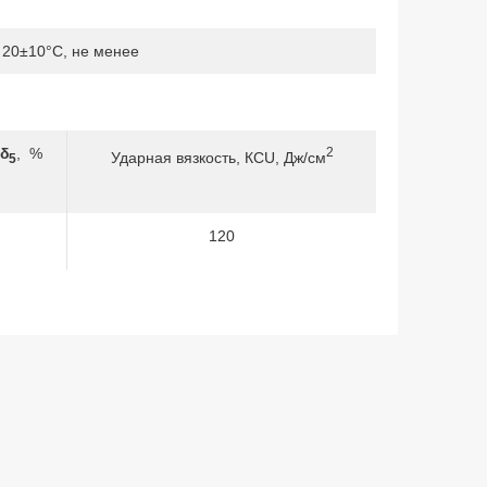
 20±10°С, не менее
δ
, %
2
Ударная вязкость, КСU, Дж/см
5
120