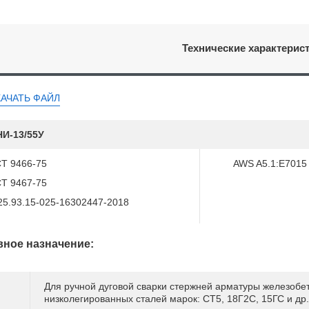
Технические характерис
КАЧАТЬ ФАЙЛ
И-13/55У
Т 9466-75
AWS A5.1:E7015
Т 9467-75
25.93.15-025-16302447-2018
ное назначение:
Для ручной дуговой сварки стержней арматуры железобет
низколегированных сталей марок: СТ5, 18Г2С, 15ГС и др