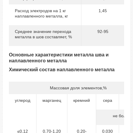
Расход электродов на 1 кг
1,45
наплавленного металла, кг
Среднее значение перехода
92-95
металла в шов составляет, %
Основные характеристики металла шва и
наплавленного металла
Химический состав наплавленного металла
Массовая доля элементов,%
углерод
марганец
кремний
сера
фо
не более
≤0,12
0,70-1,20
0,20-
0,030
0,