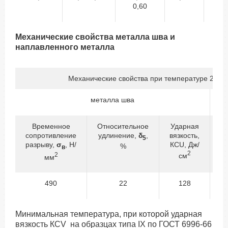
0,60
Механические свойства металла шва и
наплавленного металла
Механические свойства при температуре 20±1
металла шва
Временное
Относительное
Ударная
сопротивление
удлинение,
δ
,
вязкость,
с
5
разрыву,
σ
, Н/
КСU, Дж/
р
%
в
2
2
см
мм
490
22
128
Минимальная температура, при которой ударная
вязкость КСV на образцах типа IX по ГОСТ 6996-66