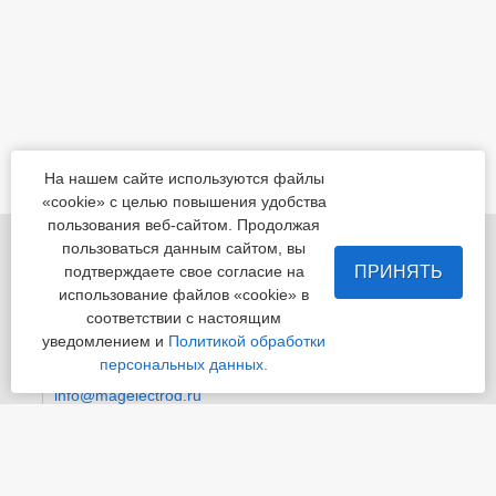
На нашем сайте используются файлы
«cookie» с целью повышения удобства
пользования веб-сайтом. Продолжая
455022, Челябинская обл., Магнитогорск, шоссе
пользоваться данным сайтом, вы
Белорецкое, д.5
ПРИНЯТЬ
подтверждаете свое согласие на
использование файлов «cookie» в
пн - пт с 8:00 до 17:00 сб-вс-вых.
соответствии с настоящим
уведомлением и
Политикой обработки
Приемная
+7 (3519) 24-07-29
персональных данных.
info@magelectrod.ru
© «Магнитогорский электродный завод»
Политика конфиденциальности