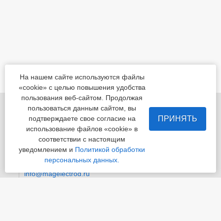
На нашем сайте используются файлы
«cookie» с целью повышения удобства
пользования веб-сайтом. Продолжая
455022, Челябинская обл., Магнитогорск, шоссе
пользоваться данным сайтом, вы
Белорецкое, д.5
ПРИНЯТЬ
подтверждаете свое согласие на
использование файлов «cookie» в
пн - пт с 8:00 до 17:00 сб-вс-вых.
соответствии с настоящим
уведомлением и
Политикой обработки
Приемная
+7 (3519) 24-07-29
персональных данных.
info@magelectrod.ru
© «Магнитогорский электродный завод»
Политика конфиденциальности