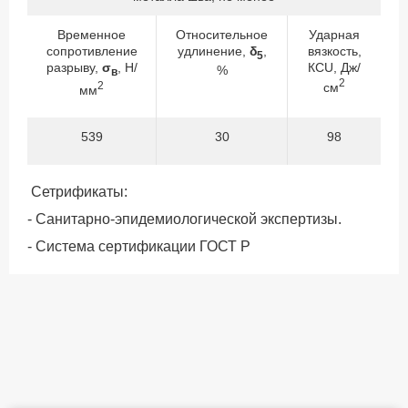
Временное
Относительное
Ударная
сопротивление
удлинение,
δ
,
вязкость,
5
разрыву,
σ
, Н/
КСU, Дж/
%
в
2
2
см
мм
539
30
98
Сетрификаты:
- Санитарно-эпидемиологической экспертизы.
- Система сертификации ГОСТ Р