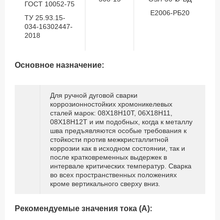
ГОСТ 10052-75
Е2006-РБ20
ТУ 25.93.15-
034-16302447-
2018
Основное назначение:
Для ручной дуговой сварки
коррозионностойких хромоникелевых
сталей марок: 08Х18Н10Т, 06Х18Н11,
08Х18Н12Т и им подобных, когда к металлу
шва предъявляются особые требования к
стойкости против межкристаллитной
коррозии как в исходном состоянии, так и
после кратковременных выдержек в
интервале критических температур. Сварка
во всех пространственных положениях
кроме вертикального сверху вниз.
Рекомендуемые значения тока (А):