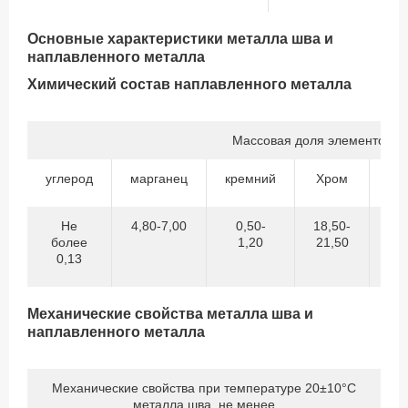
Основные характеристики металла шва и
наплавленного металла
Химический состав наплавленного металла
Массовая доля элементов,%
углерод
марганец
кремний
Хром
Ни
Не
4,80-7,00
0,50-
18,50-
8,
более
1,20
21,50
11
0,13
Механические свойства металла шва и
наплавленного металла
Механические свойства при температуре 20±10°С
металла шва, не менее