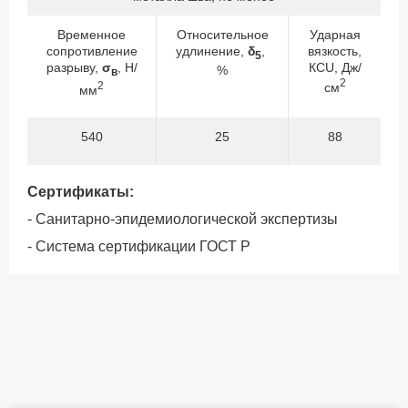
Временное
Относительное
Ударная
сопротивление
удлинение,
δ
,
вязкость,
5
разрыву,
σ
, Н/
КСU, Дж/
%
в
2
2
см
мм
540
25
88
Сертификаты:
- Санитарно-эпидемиологической экспертизы
- Система сертификации ГОСТ Р