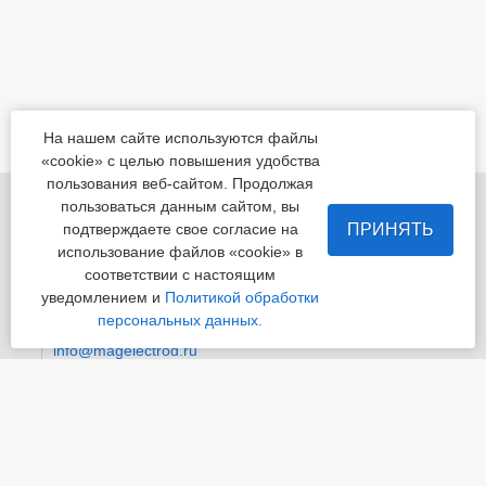
На нашем сайте используются файлы
«cookie» с целью повышения удобства
пользования веб-сайтом. Продолжая
455022, Челябинская обл., Магнитогорск, шоссе
пользоваться данным сайтом, вы
Белорецкое, д.5
ПРИНЯТЬ
подтверждаете свое согласие на
использование файлов «cookie» в
пн - пт с 8:00 до 17:00 сб-вс-вых.
соответствии с настоящим
уведомлением и
Политикой обработки
Приемная
+7 (3519) 24-07-29
персональных данных.
info@magelectrod.ru
© «Магнитогорский электродный завод»
Политика конфиденциальности