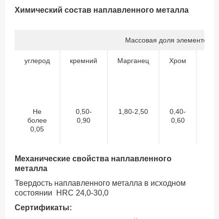
Химический состав наплавленного металла
Массовая доля элементов,%
углерод
кремний
Марганец
Хром
Ван
Не
0,50-
1,80-2,50
0,40-
более
0,90
0,60
бо
0,05
0
Механические свойства наплавленного
металла
Твердость наплавленного металла в исходном
состоянии НRC 24,0-30,0
Сертификаты: