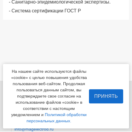
- Санитарно-эпидемиологической экспертизы.
- Система сертификации ГОСТ Р
На нашем сайте используются файлы
«cookie» с целью повышения удобства
пользования веб-сайтом. Продолжая
455022, Челябинская обл., Магнитогорск, шоссе
пользоваться данным сайтом, вы
Белорецкое, д.5
ПРИНЯТЬ
подтверждаете свое согласие на
использование файлов «cookie» в
пн - пт с 8:00 до 17:00 сб-вс-вых.
соответствии с настоящим
уведомлением и
Политикой обработки
Приемная
+7 (3519) 24-07-29
персональных данных.
info@magelectrod.ru