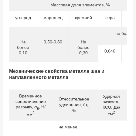
Массовая доля элементов, %
углерод
марганец
кремний
сера
фо
не более
Не
0,50-0,80
Не
более
более
0,040
0,
0,10
0,30
Механические свойства металла шва и
наплавленного металла
Временное
Ударная
Относительное
сопротивление
вязкость,
удлинение, δ
5,
разрыву, σ
, Н/
КСU, Дж/
в
%
2
2
см
мм
не менее